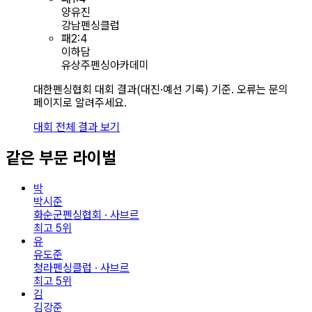
양유진
강남펜싱클럽
패
2
:
4
이하담
유상주펜싱아카데미
대한펜싱협회 대회 결과(대진·예선 기록) 기준. 오류는 문의
페이지로 알려주세요.
대회 전체 결과 보기
같은 부문 라이벌
박
박시준
화순군펜싱협회 · 사브르
최고
5
위
유
유도준
청라펜싱클럽 · 사브르
최고
5
위
김
김강준