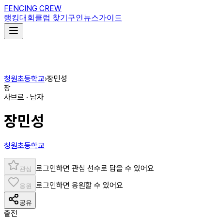
FENCING CREW
랭킹
대회
클럽 찾기
구인
뉴스
가이드
청원초등학교
›
장민성
장
사브르 · 남자
장민성
청원초등학교
로그인하면 관심 선수로 담을 수 있어요
관심
로그인하면 응원할 수 있어요
응원
공유
출전