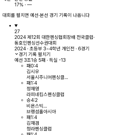
17% · —
대회를 펼치면 예선·본선 경기 기록이 나옵니다
27
2024 제12회 대한펜싱협회장배 전국클럽·
동호인펜싱선수권대회
2024 · 초등부 3~4학년 개인전 · 6경기
경기 기록 펼치기
예선 3조
1승 5패 · 득실 -13
패
0
:
4
김시우
서울시주니어펜싱클...
패
1
:
4
정재영
라피네킴스펜싱클럽
승
4
:
2
비욘스빅...
브랭섬홀아시아
패
1
:
4
김재겸
청라펜싱클럽
패
1
:
4