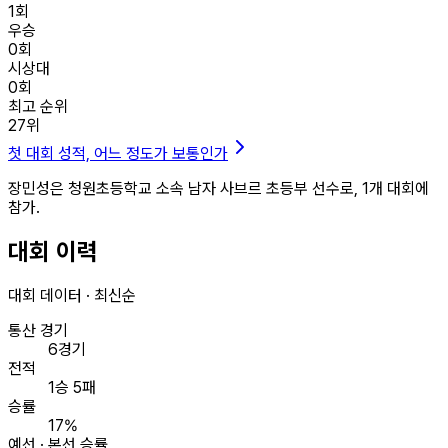
1
회
우승
0
회
시상대
0
회
최고 순위
27
위
첫 대회 성적, 어느 정도가 보통인가
장민성은 청원초등학교 소속 남자 사브르 초등부 선수로, 1개 대회에
참가.
대회 이력
대회 데이터 · 최신순
통산 경기
6경기
전적
1승 5패
승률
17%
예선 · 본선 승률