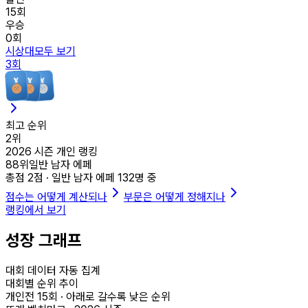
15
회
우승
0
회
시상대
모두 보기
3
회
최고 순위
2
위
2026
시즌 개인 랭킹
88
위
일반 남자 에페
총점
2
점 ·
일반 남자 에페
132
명 중
점수는 어떻게 계산되나
부문은 어떻게 정해지나
랭킹에서 보기
성장 그래프
대회 데이터 자동 집계
대회별 순위 추이
개인전
15
회 · 아래로 갈수록 낮은 순위