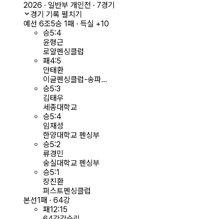
2026 · 일반부 개인전 · 7경기
경기 기록 펼치기
예선 6조
5승 1패 · 득실 +10
승
5
:
4
윤형근
로얄펜싱클럽
패
4
:
5
안태환
이글펜싱클럽-송파...
승
5
:
3
김태우
세종대학교
승
5
:
4
임재성
한양대학교 펜싱부
승
5
:
2
류경민
숭실대학교 펜싱부
승
5
:
1
장진환
퍼스트펜싱클럽
본선
1패 · 64강
패
12
:
15
64강
강승리