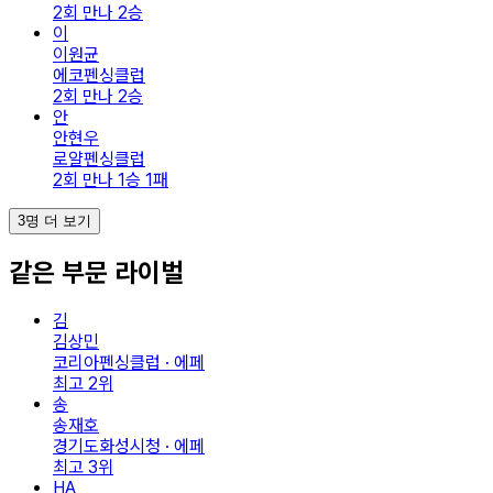
2회 만나 2승
이
이원균
에코펜싱클럽
2회 만나 2승
안
안현우
로얄펜싱클럽
2회 만나 1승 1패
3명 더 보기
같은 부문 라이벌
김
김상민
코리아펜싱클럽 · 에페
최고
2
위
송
송재호
경기도화성시청 · 에페
최고
3
위
HA