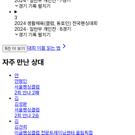
2024 · 일반부 개인전 · 7경기
경기 기록 펼치기
3
2024 생활체육(클럽, 동호인) 전국펜싱대회
2024 · 일반부 개인전 · 8경기
경기 기록 펼치기
대회 이름 읽는 법
9건 더 보기
자주 만난 상대
안
안형민
서울펜싱클럽
2회 만나 2패
김
김성완
서울펜싱클럽
2회 만나 2승
김
김건희
이글펜싱클럽 전문트레이닝센터 올림픽점