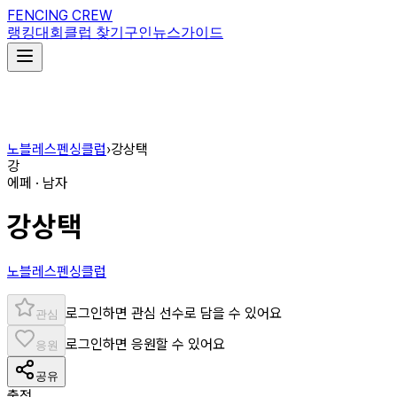
FENCING CREW
랭킹
대회
클럽 찾기
구인
뉴스
가이드
노블레스펜싱클럽
›
강상택
강
에페 · 남자
강상택
노블레스펜싱클럽
로그인하면 관심 선수로 담을 수 있어요
관심
로그인하면 응원할 수 있어요
응원
공유
출전