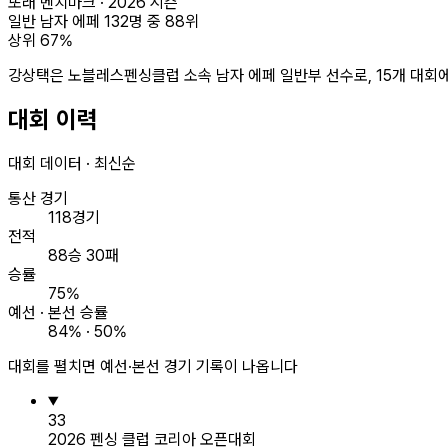
또래 벤치마크 ·
2026
시즌
일반 남자 에페
132
명 중
88
위
상위
67
%
강상택은 노블레스펜싱클럽 소속 남자 에페 일반부 선수로, 15개 대회에
대회 이력
대회 데이터 · 최신순
통산 경기
118경기
전적
88승 30패
승률
75%
예선 · 본선 승률
84% · 50%
대회를 펼치면 예선·본선 경기 기록이 나옵니다
33
2026 펜싱 클럽 코리아 오픈대회