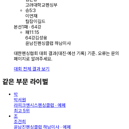
고려대학교펜싱부
승
5
:
3
이연재
칼잡이길드
본선
1패 · 64강
패
11
:
15
64강
김성웅
윤남진펜싱클럽 하남미사
대한펜싱협회 대회 결과(대진·예선 기록) 기준. 오류는 문의
페이지로 알려주세요.
대회 전체 결과 보기
같은 부문 라이벌
박
박서원
라피크엔시스펜싱클럽 · 에페
최고
5
위
조
조건희
윤남진펜싱클럽 하남미사 · 에페