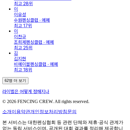
최고
28
위
이
이유성
수원펜싱클럽 · 에페
최고
17
위
이
이찬규
조희제펜싱클럽 · 에페
최고
25
위
김
김지현
비에이블펜싱클럽 · 에페
최고
18
위
62명 더 보기
라이벌은 어떻게 정해지나
© 2026 FENCING CREW. All rights reserved.
소개
이용약관
개인정보처리방침
문의
본 서비스는 대한펜싱협회 등 관련 단체와 제휴·공식 관계가
없는 독립 서비스이며, 공개된 대회 결과를 정리해 제공합니