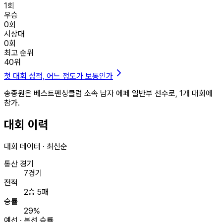
1
회
우승
0
회
시상대
0
회
최고 순위
40
위
첫 대회 성적, 어느 정도가 보통인가
송종원은 베스트펜싱클럽 소속 남자 에페 일반부 선수로, 1개 대회에
참가.
대회 이력
대회 데이터 · 최신순
통산 경기
7경기
전적
2승 5패
승률
29%
예선 · 본선 승률