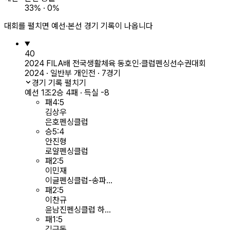
33% · 0%
대회를 펼치면 예선·본선 경기 기록이 나옵니다
40
2024 FILA배 전국생활체육 동호인·클럽펜싱선수권대회
2024 · 일반부 개인전 · 7경기
경기 기록 펼치기
예선 1조
2승 4패 · 득실 -8
패
4
:
5
김상우
은호펜싱클럽
승
5
:
4
안진형
로얄펜싱클럽
패
2
:
5
이민재
이글펜싱클럽-송파...
패
2
:
5
이찬규
윤남진펜싱클럽 하...
패
1
:
5
김근동