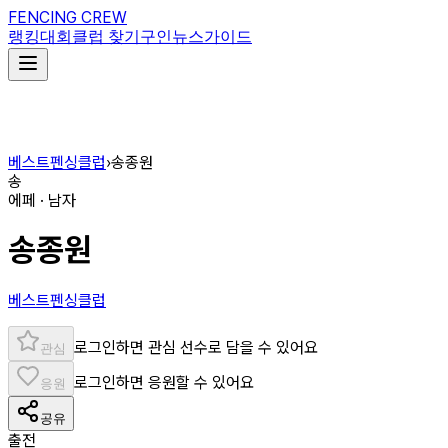
FENCING CREW
랭킹
대회
클럽 찾기
구인
뉴스
가이드
베스트펜싱클럽
›
송종원
송
에페 · 남자
송종원
베스트펜싱클럽
로그인하면 관심 선수로 담을 수 있어요
관심
로그인하면 응원할 수 있어요
응원
공유
출전