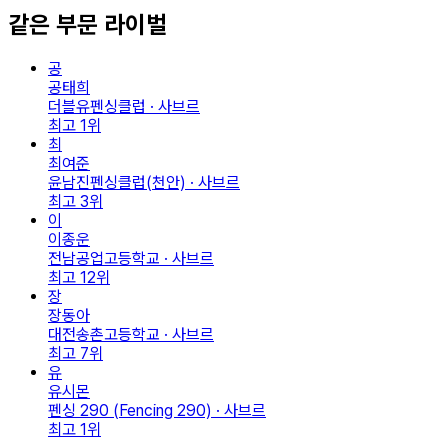
같은 부문 라이벌
공
공태희
더블유펜싱클럽 · 사브르
최고
1
위
최
최여준
윤남진펜싱클럽(천안) · 사브르
최고
3
위
이
이종운
전남공업고등학교 · 사브르
최고
12
위
장
장동아
대전송촌고등학교 · 사브르
최고
7
위
유
유시몬
펜싱 290 (Fencing 290) · 사브르
최고
1
위