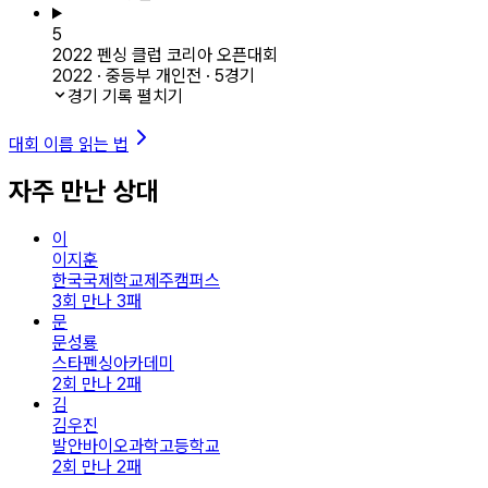
5
2022 펜싱 클럽 코리아 오픈대회
2022 · 중등부 개인전 · 5경기
경기 기록 펼치기
대회 이름 읽는 법
자주 만난 상대
이
이지훈
한국국제학교제주캠퍼스
3회 만나 3패
문
문성룡
스타펜싱아카데미
2회 만나 2패
김
김우진
발안바이오과학고등학교
2회 만나 2패