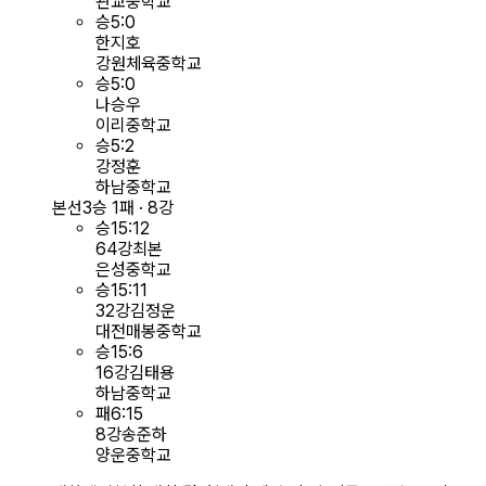
관교중학교
승
5
:
0
한지호
강원체육중학교
승
5
:
0
나승우
이리중학교
승
5
:
2
강정훈
하남중학교
본선
3승 1패 · 8강
승
15
:
12
64강
최본
은성중학교
승
15
:
11
32강
김정운
대전매봉중학교
승
15
:
6
16강
김태용
하남중학교
패
6
:
15
8강
송준하
양운중학교