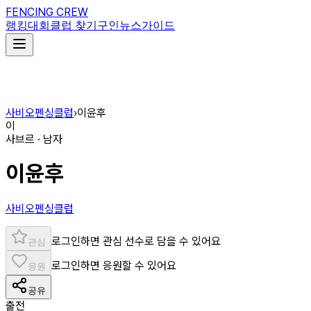
FENCING CREW
랭킹
대회
클럽 찾기
구인
뉴스
가이드
사비오펜싱클럽
›
이윤후
이
사브르 · 남자
이윤후
사비오펜싱클럽
로그인하면 관심 선수로 담을 수 있어요
관심
로그인하면 응원할 수 있어요
응원
공유
출전