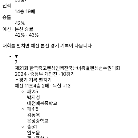
전적
14승 19패
승률
42%
예선 · 본선 승률
42% · 43%
대회를 펼치면 예선·본선 경기 기록이 나옵니다
7
제21회 한국중고펜싱연맹전국남녀종별펜싱선수권대회
2024 · 중등부 개인전 · 10경기
경기 기록 펼치기
예선 11조
4승 2패 · 득실 +13
패
2
:
5
박지성
대전매봉중학교
패
4
:
5
김동욱
은성중학교
승
5
:
1
안도윤