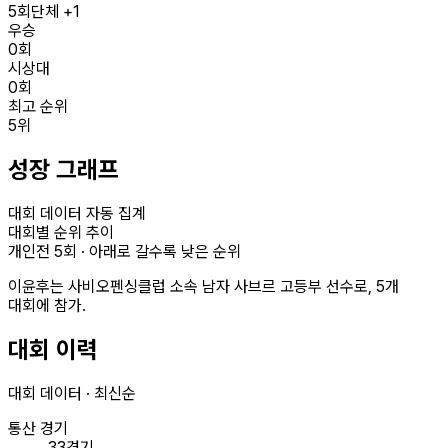
5
회
단체 +1
우승
0
회
시상대
0
회
최고 순위
5
위
성장 그래프
대회 데이터 자동 집계
대회별 순위 추이
개인전
5
회 · 아래로 갈수록 낮은 순위
이윤후는 사비오펜싱클럽 소속 남자 사브르 고등부 선수로, 5개
대회에 참가.
대회 이력
대회 데이터 · 최신순
통산 경기
33경기