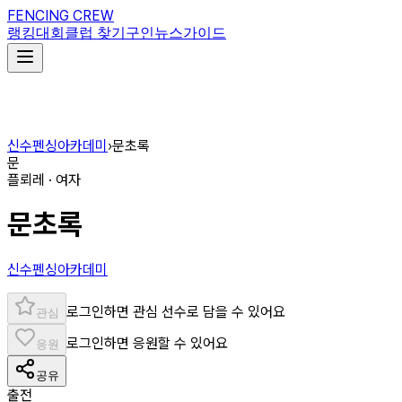
FENCING CREW
랭킹
대회
클럽 찾기
구인
뉴스
가이드
신수펜싱아카데미
›
문초록
문
플뢰레 · 여자
문초록
신수펜싱아카데미
로그인하면 관심 선수로 담을 수 있어요
관심
로그인하면 응원할 수 있어요
응원
공유
출전