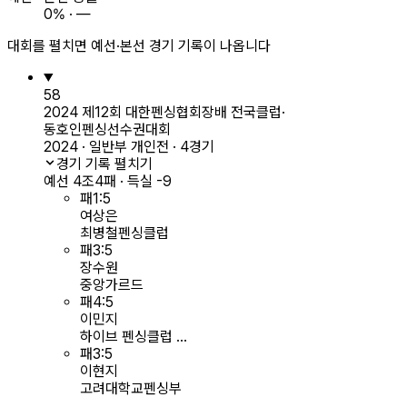
0% · —
대회를 펼치면 예선·본선 경기 기록이 나옵니다
58
2024 제12회 대한펜싱협회장배 전국클럽·
동호인펜싱선수권대회
2024 · 일반부 개인전 · 4경기
경기 기록 펼치기
예선 4조
4패 · 득실 -9
패
1
:
5
여상은
최병철펜싱클럽
패
3
:
5
장수원
중앙가르드
패
4
:
5
이민지
하이브 펜싱클럽 ...
패
3
:
5
이현지
고려대학교펜싱부