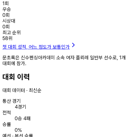
1
회
우승
0
회
시상대
0
회
최고 순위
58
위
첫 대회 성적, 어느 정도가 보통인가
문초록은 신수펜싱아카데미 소속 여자 플뢰레 일반부 선수로, 1개
대회에 참가.
대회 이력
대회 데이터 · 최신순
통산 경기
4경기
전적
0승 4패
승률
0%
예선 · 본선 승률