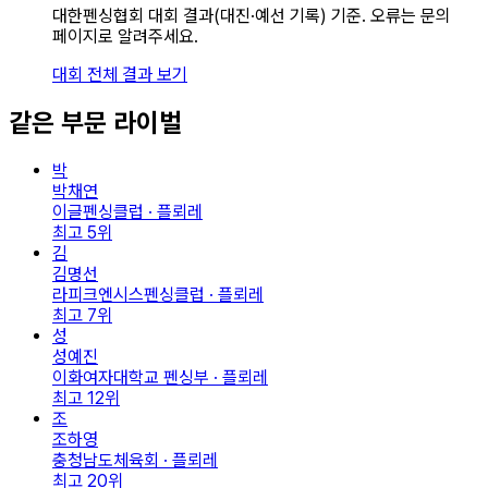
대한펜싱협회 대회 결과(대진·예선 기록) 기준. 오류는 문의
페이지로 알려주세요.
대회 전체 결과 보기
같은 부문 라이벌
박
박채연
이글펜싱클럽 · 플뢰레
최고
5
위
김
김명선
라피크엔시스펜싱클럽 · 플뢰레
최고
7
위
성
성예진
이화여자대학교 펜싱부 · 플뢰레
최고
12
위
조
조하영
충청남도체육회 · 플뢰레
최고
20
위