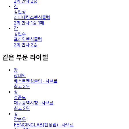
2회 만나 2승
김
김민상
라피네킴스펜싱클럽
2회 만나 1승 1패
강
강민수
프라임펜싱클럽
2회 만나 2승
같은 부문 라이벌
장
장대익
베스트펜싱클럽 · 사브르
최고
3
위
성
성준모
대구광역시청 · 사브르
최고
2
위
강
강현우
FENCINGLAB(펜싱랩) · 사브르