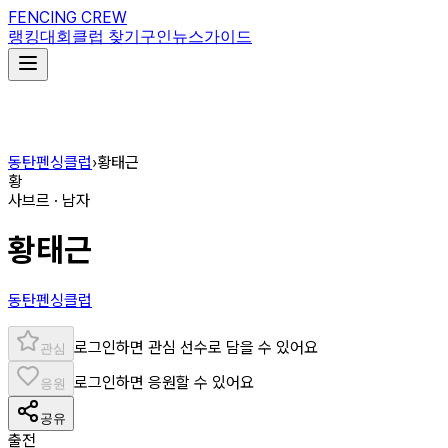
FENCING CREW
랭킹
대회
클럽 찾기
구인
뉴스
가이드
동탄펜싱클럽
›
황태근
황
사브르 · 남자
황태근
동탄펜싱클럽
로그인하면 관심 선수로 담을 수 있어요
관심
로그인하면 응원할 수 있어요
응원
공유
출전