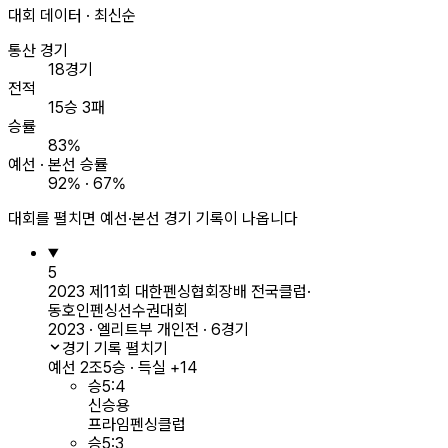
대회 데이터 · 최신순
통산 경기
18경기
전적
15승 3패
승률
83%
예선 · 본선 승률
92% · 67%
대회를 펼치면 예선·본선 경기 기록이 나옵니다
5
2023 제11회 대한펜싱협회장배 전국클럽·
동호인펜싱선수권대회
2023 · 엘리트부 개인전 · 6경기
경기 기록 펼치기
예선 2조
5승 · 득실 +14
승
5
:
4
신승용
프라임펜싱클럽
승
5
:
3