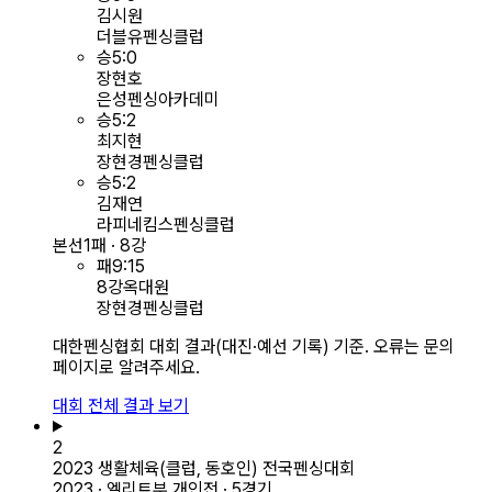
김시원
더블유펜싱클럽
승
5
:
0
장현호
은성펜싱아카데미
승
5
:
2
최지현
장현경펜싱클럽
승
5
:
2
김재연
라피네킴스펜싱클럽
본선
1패 · 8강
패
9
:
15
8강
옥대원
장현경펜싱클럽
대한펜싱협회 대회 결과(대진·예선 기록) 기준. 오류는 문의
페이지로 알려주세요.
대회 전체 결과 보기
2
2023 생활체육(클럽, 동호인) 전국펜싱대회
2023 · 엘리트부 개인전 · 5경기