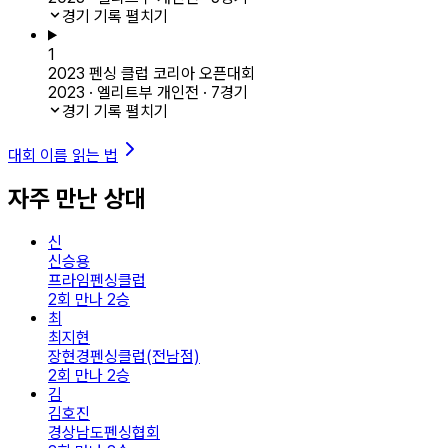
경기 기록 펼치기
1
2023 펜싱 클럽 코리아 오픈대회
2023 · 엘리트부 개인전 · 7경기
경기 기록 펼치기
대회 이름 읽는 법
자주 만난 상대
신
신승용
프라임펜싱클럽
2회 만나 2승
최
최지현
장현경펜싱클럽(전남점)
2회 만나 2승
김
김호진
경상남도펜싱협회