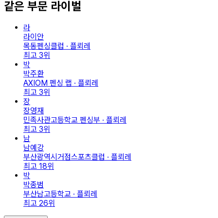
같은 부문 라이벌
라
라이안
목동펜싱클럽 · 플뢰레
최고
3
위
박
박주환
AXIOM 펜싱 랩 · 플뢰레
최고
3
위
장
장영재
민족사관고등학교 펜싱부 · 플뢰레
최고
3
위
남
남예강
부산광역시거점스포츠클럽 · 플뢰레
최고
18
위
박
박종범
부산남고등학교 · 플뢰레
최고
26
위