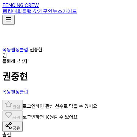
FENCING CREW
랭킹
대회
클럽 찾기
구인
뉴스
가이드
목동펜싱클럽
›
권중현
권
플뢰레 · 남자
권중현
목동펜싱클럽
로그인하면 관심 선수로 담을 수 있어요
관심
로그인하면 응원할 수 있어요
응원
공유
출전