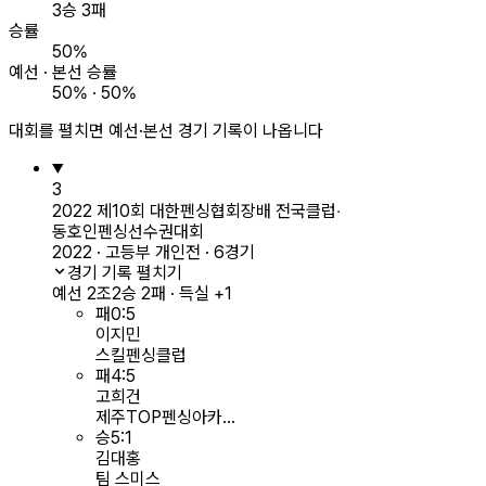
3승 3패
승률
50%
예선 · 본선 승률
50% · 50%
대회를 펼치면 예선·본선 경기 기록이 나옵니다
3
2022 제10회 대한펜싱협회장배 전국클럽‧
동호인펜싱선수권대회
2022 · 고등부 개인전 · 6경기
경기 기록 펼치기
예선 2조
2승 2패 · 득실 +1
패
0
:
5
이지민
스킬펜싱클럽
패
4
:
5
고희건
제주TOP펜싱아카...
승
5
:
1
김대홍
팀 스미스