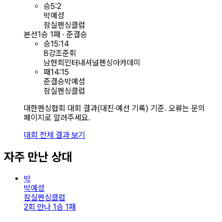
승
5
:
2
박예성
잠실펜싱클럽
본선
1승 1패 · 준결승
승
15
:
14
8강
조준휘
남현희인터내셔널펜싱아카데미
패
14
:
15
준결승
박예성
잠실펜싱클럽
대한펜싱협회 대회 결과(대진·예선 기록) 기준. 오류는 문의
페이지로 알려주세요.
대회 전체 결과 보기
자주 만난 상대
박
박예성
잠실펜싱클럽
2회 만나 1승 1패