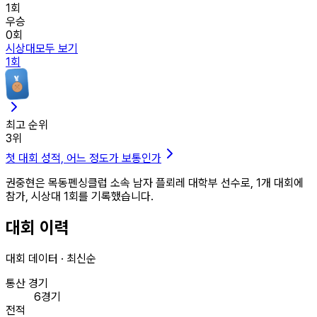
1
회
우승
0
회
시상대
모두 보기
1
회
최고 순위
3
위
첫 대회 성적, 어느 정도가 보통인가
권중현은 목동펜싱클럽 소속 남자 플뢰레 대학부 선수로, 1개 대회에
참가, 시상대 1회를 기록했습니다.
대회 이력
대회 데이터 · 최신순
통산 경기
6경기
전적