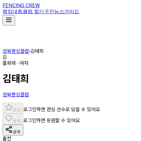
FENCING CREW
랭킹
대회
클럽 찾기
구인
뉴스
가이드
성북펜싱클럽
›
김태희
김
플뢰레 · 여자
김태희
성북펜싱클럽
로그인하면 관심 선수로 담을 수 있어요
관심
로그인하면 응원할 수 있어요
응원
공유
출전