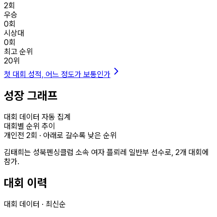
2
회
우승
0
회
시상대
0
회
최고 순위
20
위
첫 대회 성적, 어느 정도가 보통인가
성장 그래프
대회 데이터 자동 집계
대회별 순위 추이
개인전
2
회 · 아래로 갈수록 낮은 순위
김태희는 성북펜싱클럽 소속 여자 플뢰레 일반부 선수로, 2개 대회에
참가.
대회 이력
대회 데이터 · 최신순