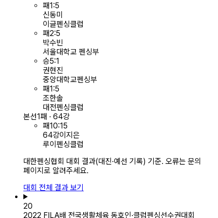
패
1
:
5
신동미
이글펜싱클럽
패
2
:
5
박수빈
서울대학교 펜싱부
승
5
:
1
권현진
중앙대학교펜싱부
패
1
:
5
조한솔
대전펜싱클럽
본선
1패 · 64강
패
10
:
15
64강
이지은
루이펜싱클럽
대한펜싱협회 대회 결과(대진·예선 기록) 기준. 오류는 문의
페이지로 알려주세요.
대회 전체 결과 보기
20
2022 FILA배 전국생활체육 동호인·클럽펜싱선수권대회