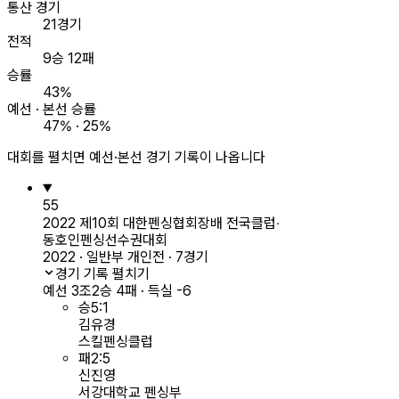
통산 경기
21경기
전적
9승 12패
승률
43%
예선 · 본선 승률
47% · 25%
대회를 펼치면 예선·본선 경기 기록이 나옵니다
55
2022 제10회 대한펜싱협회장배 전국클럽‧
동호인펜싱선수권대회
2022 · 일반부 개인전 · 7경기
경기 기록 펼치기
예선 3조
2승 4패 · 득실 -6
승
5
:
1
김유경
스킬펜싱클럽
패
2
:
5
신진영
서강대학교 펜싱부