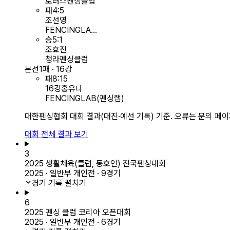
로러스펜싱클럽
패
4
:
5
조선영
FENCINGLA...
승
5
:
1
조효진
청라펜싱클럽
본선
1패 · 16강
패
8
:
15
16강
홍유나
FENCINGLAB(펜싱랩)
대한펜싱협회 대회 결과(대진·예선 기록) 기준. 오류는 문의 페
대회 전체 결과 보기
3
2025 생활체육(클럽, 동호인) 전국펜싱대회
2025 · 일반부 개인전 · 9경기
경기 기록 펼치기
6
2025 펜싱 클럽 코리아 오픈대회
2025 · 일반부 개인전 · 6경기