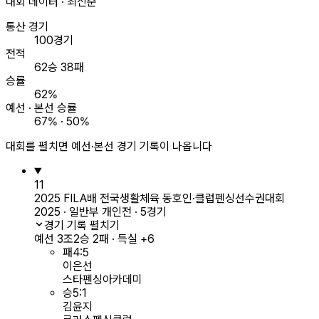
대회 데이터 · 최신순
통산 경기
100경기
전적
62승 38패
승률
62%
예선 · 본선 승률
67% · 50%
대회를 펼치면 예선·본선 경기 기록이 나옵니다
11
2025 FILA배 전국생활체육 동호인·클럽펜싱선수권대회
2025 · 일반부 개인전 · 5경기
경기 기록 펼치기
예선 3조
2승 2패 · 득실 +6
패
4
:
5
이은선
스타펜싱아카데미
승
5
:
1
김윤지