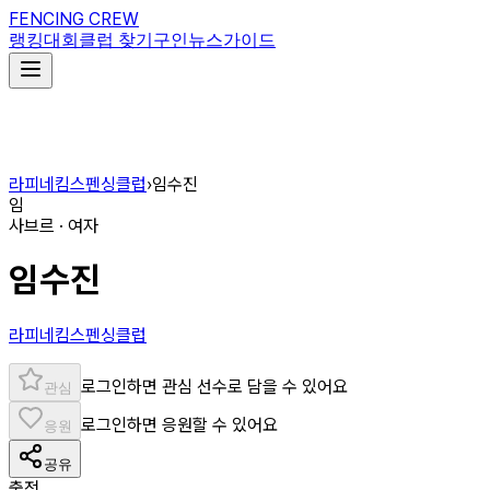
FENCING CREW
랭킹
대회
클럽 찾기
구인
뉴스
가이드
라피네킴스펜싱클럽
›
임수진
임
사브르 · 여자
임수진
라피네킴스펜싱클럽
로그인하면 관심 선수로 담을 수 있어요
관심
로그인하면 응원할 수 있어요
응원
공유
출전