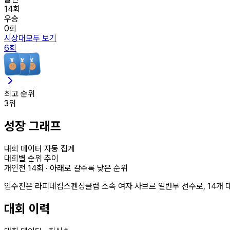
14
회
우승
0
회
시상대
모두 보기
6
회
최고 순위
3
위
성장 그래프
대회 데이터 자동 집계
대회별 순위 추이
개인전
14
회 · 아래로 갈수록 낮은 순위
임수진은 라피네킴스펜싱클럽 소속 여자 사브르 일반부 선수로, 14개 
대회 이력