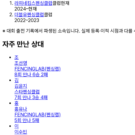
라피네킴스펜싱클럽
클럽
현재
2024–현재
더블유펜싱클럽
클럽
2022–2023
※ 대회 출전 기록에서 파생된 소속입니다. 실제 등록·이적 시점과 다를 
자주 만난 상대
조
조선영
FENCINGLAB(펜싱랩)
8회 만나 6승 2패
김
김윤지
스타펜싱클럽
7회 만나 3승 4패
홍
홍유나
FENCINGLAB(펜싱랩)
5회 만나 5패
이
이수빈