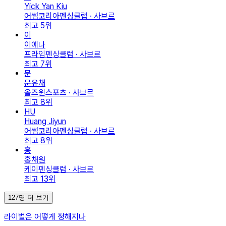
Yick Yan Kiu
어썸코리아펜싱클럽 · 사브르
최고
5
위
이
이예나
프라임펜싱클럽 · 사브르
최고
7
위
문
문유채
올즈윈스포츠 · 사브르
최고
8
위
HU
Huang Jiyun
어썸코리아펜싱클럽 · 사브르
최고
8
위
홍
홍채원
케이펜싱클럽 · 사브르
최고
13
위
127명 더 보기
라이벌은 어떻게 정해지나