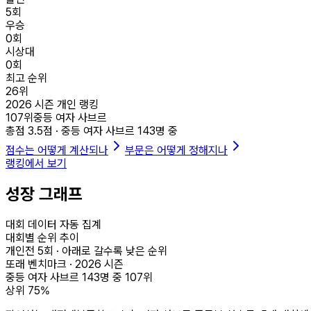
5
회
우승
0
회
시상대
0
회
최고 순위
26
위
2026
시즌 개인 랭킹
107
위
중등 여자 사브르
총점
3.5
점 ·
중등 여자 사브르
143
명 중
점수는 어떻게 계산되나
부문은 어떻게 정해지나
랭킹에서 보기
성장 그래프
대회 데이터 자동 집계
대회별 순위 추이
개인전
5
회 · 아래로 갈수록 낮은 순위
또래 벤치마크 ·
2026
시즌
중등 여자 사브르
143
명 중
107
위
상위
75
%