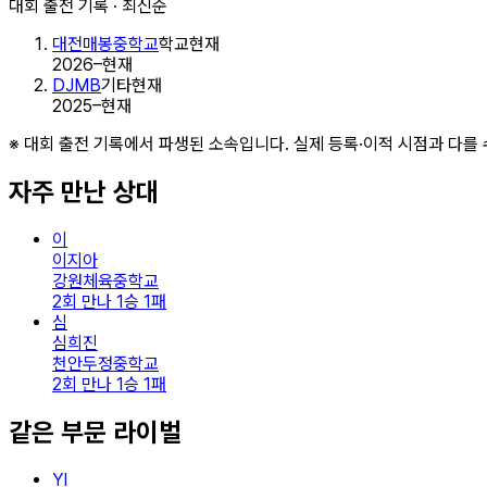
대회 출전 기록 · 최신순
대전매봉중학교
학교
현재
2026–현재
DJMB
기타
현재
2025–현재
※ 대회 출전 기록에서 파생된 소속입니다. 실제 등록·이적 시점과 다를 
자주 만난 상대
이
이지아
강원체육중학교
2회 만나 1승 1패
심
심희진
천안두정중학교
2회 만나 1승 1패
같은 부문 라이벌
YI