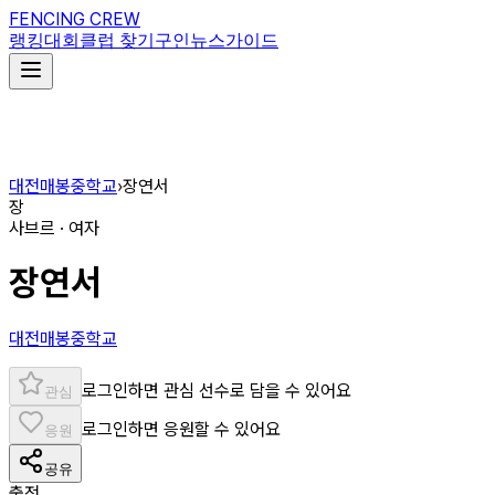
FENCING CREW
랭킹
대회
클럽 찾기
구인
뉴스
가이드
대전매봉중학교
›
장연서
장
사브르 · 여자
장연서
대전매봉중학교
로그인하면 관심 선수로 담을 수 있어요
관심
로그인하면 응원할 수 있어요
응원
공유
출전