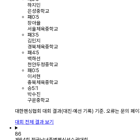
하지민
은성중학교
패
0
:
5
장아율
서울체육중학교
패
3
:
5
김민지
경북체육중학교
패
4
:
5
백하선
천안두정중학교
패
0
:
5
이서현
충북체육중학교
승
5
:
1
박수진
구운중학교
대한펜싱협회 대회 결과(대진·예선 기록) 기준. 오류는 문의 페
대회 전체 결과 보기
86
제64회 전국남녀종별펜싱선수권대회