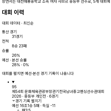
장연서는 대전매봉중학교 소속 여자 사브르 중등부 선수로, 5개 대회에 
대회 이력
대회 데이터 · 최신순
통산 경기
31경기
전적
8승 23패
승률
26%
예선 · 본선 승률
28% · 0%
대회를 펼치면 예선·본선 경기 기록이 나옵니다
95
제54회 문화체육관광부장관기전국남녀중고펜싱선수권대회
2026 · 중등부 개인전 · 6경기
경기 기록 펼치기
예선 16조
1승 5패 · 득실 -11
패
3
:
5