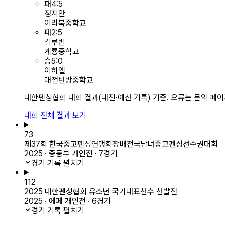
패
4
:
5
정지안
이리북중학교
패
2
:
5
김루빈
계룡중학교
승
5
:
0
이하엘
대전탄방중학교
대한펜싱협회 대회 결과(대진·예선 기록) 기준. 오류는 문의 페
대회 전체 결과 보기
73
제37회 한국중고펜싱연맹회장배전국남녀중고펜싱선수권대회
2025 · 중등부 개인전 · 7경기
경기 기록 펼치기
112
2025 대한펜싱협회 유소년 국가대표선수 선발전
2025 · 에페 개인전 · 6경기
경기 기록 펼치기