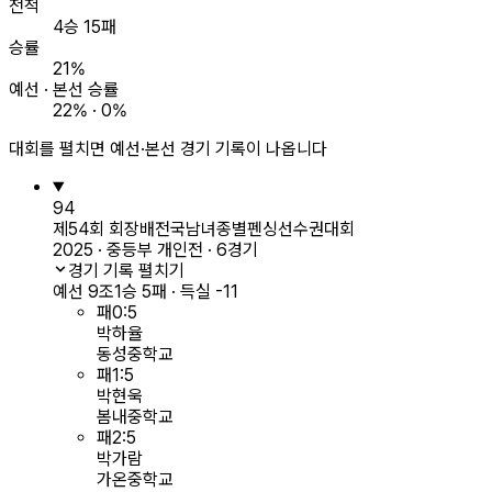
전적
4승 15패
승률
21%
예선 · 본선 승률
22% · 0%
대회를 펼치면 예선·본선 경기 기록이 나옵니다
94
제54회 회장배전국남녀종별펜싱선수권대회
2025 · 중등부 개인전 · 6경기
경기 기록 펼치기
예선 9조
1승 5패 · 득실 -11
패
0
:
5
박하율
동성중학교
패
1
:
5
박현욱
봄내중학교
패
2
:
5
박가람
가온중학교