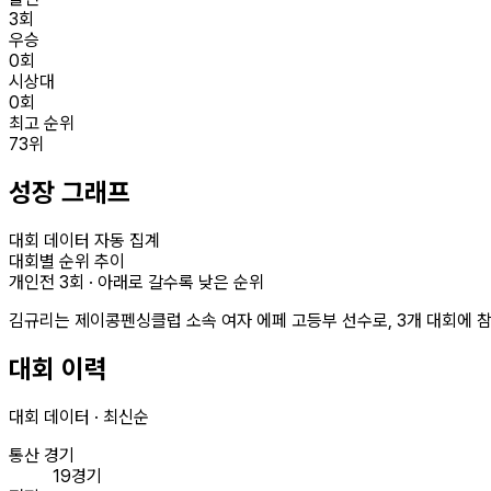
3
회
우승
0
회
시상대
0
회
최고 순위
73
위
성장 그래프
대회 데이터 자동 집계
대회별 순위 추이
개인전
3
회 · 아래로 갈수록 낮은 순위
김규리는 제이콩펜싱클럽 소속 여자 에페 고등부 선수로, 3개 대회에 참
대회 이력
대회 데이터 · 최신순
통산 경기
19경기