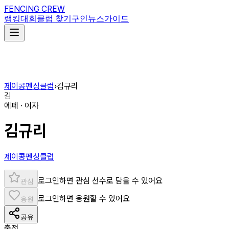
FENCING CREW
랭킹
대회
클럽 찾기
구인
뉴스
가이드
제이콩펜싱클럽
›
김규리
김
에페 · 여자
김규리
제이콩펜싱클럽
로그인하면 관심 선수로 담을 수 있어요
관심
로그인하면 응원할 수 있어요
응원
공유
출전