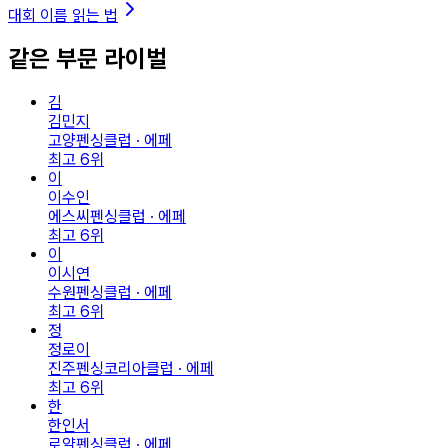
대회 이름 읽는 법
같은 부문 라이벌
김
김민지
고양펜싱클럽 · 에페
최고
6
위
이
이수인
에스씨펜싱클럽 · 에페
최고
6
위
이
이시연
수원펜싱클럽 · 에페
최고
6
위
정
정로이
진주펜싱코리아클럽 · 에페
최고
6
위
한
한인서
로얄펜싱클럽 · 에페