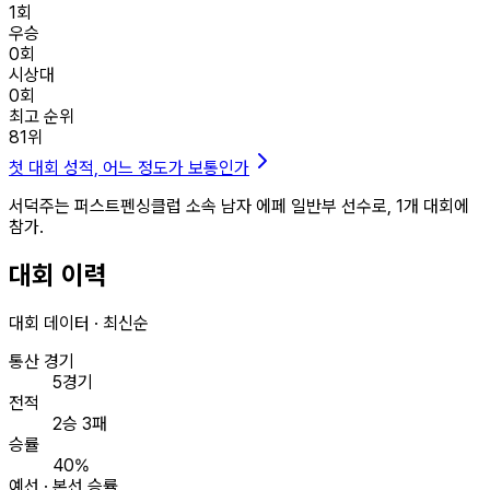
1
회
우승
0
회
시상대
0
회
최고 순위
81
위
첫 대회 성적, 어느 정도가 보통인가
서덕주는 퍼스트펜싱클럽 소속 남자 에페 일반부 선수로, 1개 대회에
참가.
대회 이력
대회 데이터 · 최신순
통산 경기
5경기
전적
2승 3패
승률
40%
예선 · 본선 승률