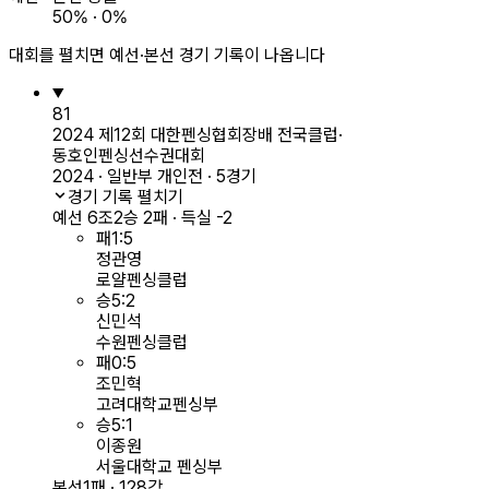
50% · 0%
대회를 펼치면 예선·본선 경기 기록이 나옵니다
81
2024 제12회 대한펜싱협회장배 전국클럽·
동호인펜싱선수권대회
2024 · 일반부 개인전 · 5경기
경기 기록 펼치기
예선 6조
2승 2패 · 득실 -2
패
1
:
5
정관영
로얄펜싱클럽
승
5
:
2
신민석
수원펜싱클럽
패
0
:
5
조민혁
고려대학교펜싱부
승
5
:
1
이종원
서울대학교 펜싱부
본선
1패 · 128강