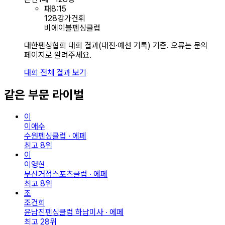
패
8
:
15
128강
가건휘
비에이블펜싱클럽
대한펜싱협회 대회 결과(대진·예선 기록) 기준. 오류는 문의
페이지로 알려주세요.
대회 전체 결과 보기
같은 부문 라이벌
이
이애수
수원펜싱클럽 · 에페
최고
8
위
이
이영현
부산거점스포츠클럽 · 에페
최고
8
위
조
조건희
윤남진펜싱클럽 하남미사 · 에페
최고
28
위