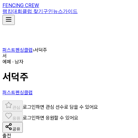
FENCING CREW
랭킹
대회
클럽 찾기
구인
뉴스
가이드
퍼스트펜싱클럽
›
서덕주
서
에페 · 남자
서덕주
퍼스트펜싱클럽
로그인하면 관심 선수로 담을 수 있어요
관심
로그인하면 응원할 수 있어요
응원
공유
출전