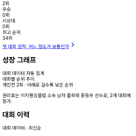
2
회
우승
0
회
시상대
0
회
최고 순위
34
위
첫 대회 성적, 어느 정도가 보통인가
성장 그래프
대회 데이터 자동 집계
대회별 순위 추이
개인전
2
회 · 아래로 갈수록 낮은 순위
권리호는 이지펜싱클럽 소속 남자 플뢰레 중등부 선수로, 2개 대회에
참가.
대회 이력
대회 데이터 · 최신순