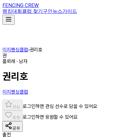
FENCING CREW
랭킹
대회
클럽 찾기
구인
뉴스
가이드
이지펜싱클럽
›
권리호
권
플뢰레 · 남자
권리호
이지펜싱클럽
로그인하면 관심 선수로 담을 수 있어요
관심
로그인하면 응원할 수 있어요
응원
공유
출전