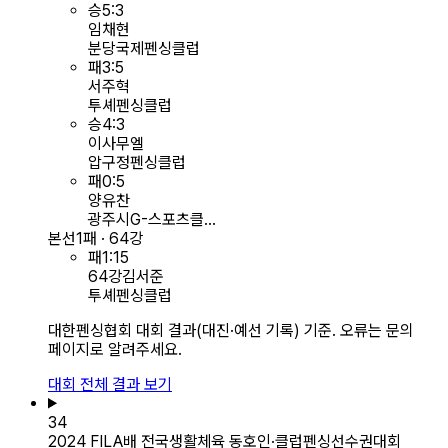
승
5
:
3
임채현
분당국제펜싱클럽
패
3
:
5
서주혁
투셰펜싱클럽
승
4
:
3
이사무엘
압구정펜싱클럽
패
0
:
5
양유찬
광주시G-스포츠클...
본선
1패 · 64강
패
1
:
15
64강
김서준
투셰펜싱클럽
대한펜싱협회 대회 결과(대진·예선 기록) 기준. 오류는 문의
페이지로 알려주세요.
대회 전체 결과 보기
34
2024 FILA배 전국생활체육 동호인·클럽펜싱선수권대회