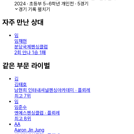
2024 · 초등부 5~6학년 개인전 · 5경기
경기 기록 펼치기
자주 만난 상대
임
임채현
분당국제펜싱클럽
2회 만나 1승 1패
같은 부문 라이벌
김
김태호
남현희 인터내셔널펜싱아카데미 · 플뢰레
최고
7
위
임
임준수
엔에스펜싱클럽 · 플뢰레
최고
8
위
AA
Aaron Jin Jung