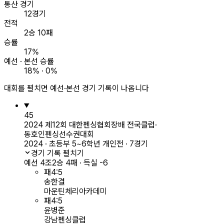
통산 경기
12경기
전적
2승 10패
승률
17%
예선 · 본선 승률
18% · 0%
대회를 펼치면 예선·본선 경기 기록이 나옵니다
45
2024 제12회 대한펜싱협회장배 전국클럽·
동호인펜싱선수권대회
2024 · 초등부 5~6학년 개인전 · 7경기
경기 기록 펼치기
예선 4조
2승 4패 · 득실 -6
패
4
:
5
송한결
마운틴체리아카데미
패
4
:
5
윤병준
강남펜싱클럽