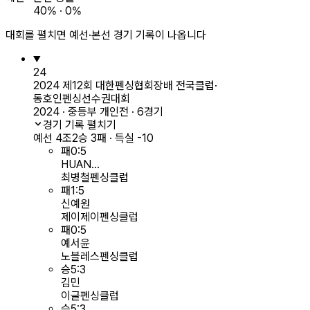
40% · 0%
대회를 펼치면 예선·본선 경기 기록이 나옵니다
24
2024 제12회 대한펜싱협회장배 전국클럽·
동호인펜싱선수권대회
2024 · 중등부 개인전 · 6경기
경기 기록 펼치기
예선 4조
2승 3패 · 득실 -10
패
0
:
5
HUAN...
최병철펜싱클럽
패
1
:
5
신예원
제이제이펜싱클럽
패
0
:
5
예서윤
노블레스펜싱클럽
승
5
:
3
김민
이글펜싱클럽
승
5
:
3