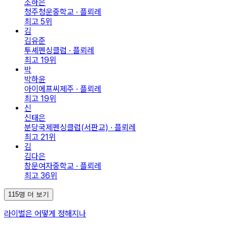
조하은
청주청운중학교 · 플뢰레
최고
5
위
김
김유준
투셰펜싱클럽 · 플뢰레
최고
19
위
박
박하윤
아이에프씨제주 · 플뢰레
최고
19
위
신
신태은
분당국제펜싱클럽(서판교) · 플뢰레
최고
21
위
김
김다은
창문여자중학교 · 플뢰레
최고
36
위
115명 더 보기
라이벌은 어떻게 정해지나