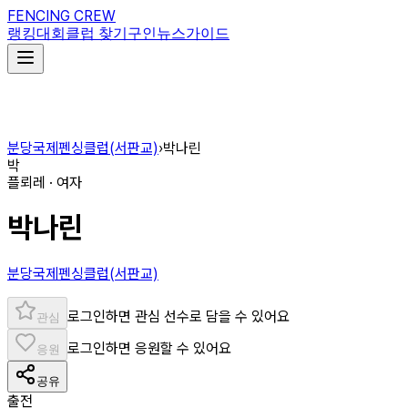
FENCING CREW
랭킹
대회
클럽 찾기
구인
뉴스
가이드
분당국제펜싱클럽(서판교)
›
박나린
박
플뢰레 · 여자
박나린
분당국제펜싱클럽(서판교)
로그인하면 관심 선수로 담을 수 있어요
관심
로그인하면 응원할 수 있어요
응원
공유
출전