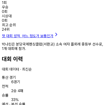
1
회
우승
0
회
시상대
0
회
최고 순위
24
위
첫 대회 성적, 어느 정도가 보통인가
박나린은 분당국제펜싱클럽(서판교) 소속 여자 플뢰레 중등부 선수로,
1개 대회에 참가.
대회 이력
대회 데이터 · 최신순
통산 경기
6경기
전적
2승 4패
승률
33%
예선 · 본선 승률