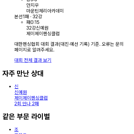
안지우
마운틴체리아카데미
본선
1패 · 32강
패
0
:
15
32강
신예원
제이제이펜싱클럽
대한펜싱협회 대회 결과(대진·예선 기록) 기준. 오류는 문의
페이지로 알려주세요.
대회 전체 결과 보기
자주 만난 상대
신
신예원
제이제이펜싱클럽
2회 만나 2패
같은 부문 라이벌
조