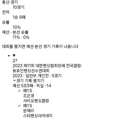
통산 경기
10경기
전적
1승 9패
승률
10%
예선 · 본선 승률
11% · 0%
대회를 펼치면 예선·본선 경기 기록이 나옵니다
27
2023 제11회 대한펜싱협회장배 전국클럽·
동호인펜싱선수권대회
2023 · 일반부 개인전 · 5경기
경기 기록 펼치기
예선 5조
5패 · 득실 -14
패
1
:
5
조은경
사비오펜싱클럽
패
1
:
5
문해리
스타펜싱아카데미