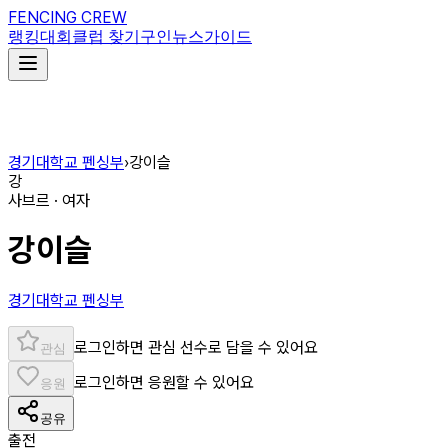
FENCING CREW
랭킹
대회
클럽 찾기
구인
뉴스
가이드
경기대학교 펜싱부
›
강이슬
강
사브르 · 여자
강이슬
경기대학교 펜싱부
로그인하면 관심 선수로 담을 수 있어요
관심
로그인하면 응원할 수 있어요
응원
공유
출전