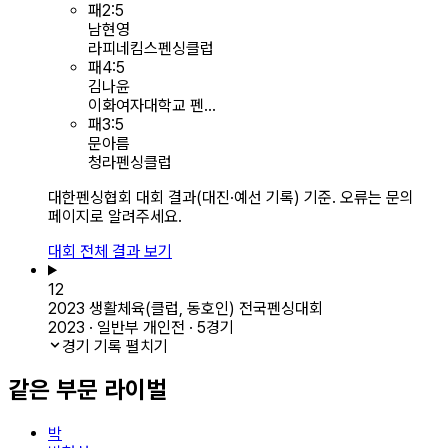
패
2
:
5
남현영
라피네킴스펜싱클럽
패
4
:
5
김나윤
이화여자대학교 펜...
패
3
:
5
문아름
청라펜싱클럽
대한펜싱협회 대회 결과(대진·예선 기록) 기준. 오류는 문의
페이지로 알려주세요.
대회 전체 결과 보기
12
2023 생활체육(클럽, 동호인) 전국펜싱대회
2023 · 일반부 개인전 · 5경기
경기 기록 펼치기
같은 부문 라이벌
박