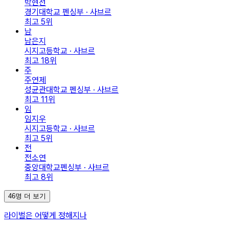
박현선
경기대학교 펜싱부 · 사브르
최고
5
위
남
남은지
시지고등학교 · 사브르
최고
18
위
주
주연제
성균관대학교 펜싱부 · 사브르
최고
11
위
임
임지우
시지고등학교 · 사브르
최고
5
위
전
전소연
중앙대학교펜싱부 · 사브르
최고
8
위
46명 더 보기
라이벌은 어떻게 정해지나