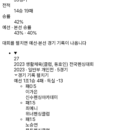
전적
14승 19패
승률
42%
예선 · 본선 승률
43% · 40%
대회를 펼치면 예선·본선 경기 기록이 나옵니다
27
2023 생활체육(클럽, 동호인) 전국펜싱대회
2023 · 일반부 개인전 · 5경기
경기 기록 펼치기
예선 1조
1승 4패 · 득실 -13
패
0
:
5
이가은
신수펜싱아카데미
패
1
:
5
최예니
위너펜싱클럽
패
1
:
5
노승연