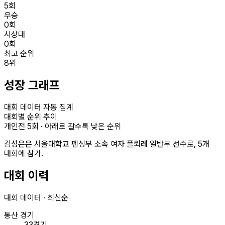
5
회
우승
0
회
시상대
0
회
최고 순위
8
위
성장 그래프
대회 데이터 자동 집계
대회별 순위 추이
개인전
5
회 · 아래로 갈수록 낮은 순위
김성은은 서울대학교 펜싱부 소속 여자 플뢰레 일반부 선수로, 5개
대회에 참가.
대회 이력
대회 데이터 · 최신순
통산 경기
33경기