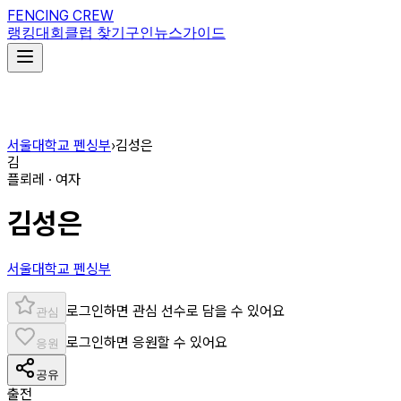
FENCING CREW
랭킹
대회
클럽 찾기
구인
뉴스
가이드
서울대학교 펜싱부
›
김성은
김
플뢰레 · 여자
김성은
서울대학교 펜싱부
로그인하면 관심 선수로 담을 수 있어요
관심
로그인하면 응원할 수 있어요
응원
공유
출전