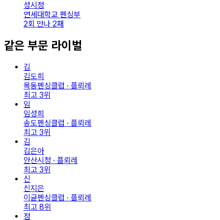
성시정
연세대학교 펜싱부
2회 만나 2패
같은 부문 라이벌
김
김도희
목동펜싱클럽 · 플뢰레
최고
3
위
임
임성희
송도펜싱클럽 · 플뢰레
최고
3
위
김
김은아
안산시청 · 플뢰레
최고
3
위
신
신지은
이글펜싱클럽 · 플뢰레
최고
8
위
정