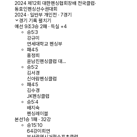
2024 제12회 대한펜싱협회장배 전국클럽·
동호인펜싱선수권대회
2024 · 일반부 개인전 · 7경기
경기 기록 펼치기
예선 9조
3승 2패 · 득실 +4
승
5
:
3
강규미
연세대학교 펜싱부
패
4
:
5
홍정희
윤남진펜싱클럽 대...
승
5
:
2
김서경
신아람펜싱클럽
패
4
:
5
김수경
JK펜싱클럽
승
5
:
4
배지숙
펜싱레이블
본선
1승 1패 · 32강
승
15
:
10
64강
이희연
부산광역시거점스포츠클럽