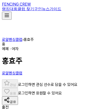
FENCING CREW
랭킹
대회
클럽 찾기
구인
뉴스
가이드
로얄펜싱클럽
›
홍효주
홍
에페 · 여자
홍효주
로얄펜싱클럽
로그인하면 관심 선수로 담을 수 있어요
관심
로그인하면 응원할 수 있어요
응원
공유
출전