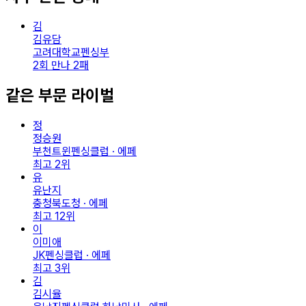
김
김유담
고려대학교펜싱부
2회 만나 2패
같은 부문 라이벌
정
정승원
부천트윈펜싱클럽 · 에페
최고
2
위
유
유난지
충청북도청 · 에페
최고
12
위
이
이미애
JK펜싱클럽 · 에페
최고
3
위
김
김시율