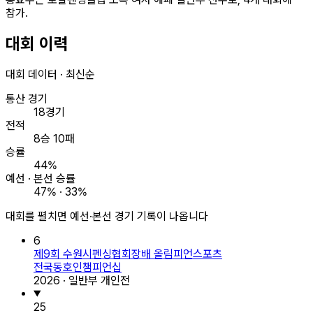
참가.
대회 이력
대회 데이터 · 최신순
통산 경기
18경기
전적
8승 10패
승률
44%
예선 · 본선 승률
47% · 33%
대회를 펼치면 예선·본선 경기 기록이 나옵니다
6
제9회 수원시펜싱협회장배 올림피언스포츠
전국동호인챔피언십
2026 · 일반부 개인전
25