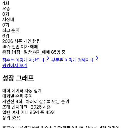
4
회
우승
0
회
시상대
0
회
최고 순위
6
위
2026
시즌 개인 랭킹
45
위
일반 여자 에페
총점
14
점 ·
일반 여자 에페
85
명 중
점수는 어떻게 계산되나
부문은 어떻게 정해지나
랭킹에서 보기
성장 그래프
대회 데이터 자동 집계
대회별 순위 추이
개인전
4
회 · 아래로 갈수록 낮은 순위
또래 벤치마크 ·
2026
시즌
일반 여자 에페
85
명 중
45
위
상위
53
%
홍효주는 로얄펜싱클럽 소속 여자 에페 일반부 선수로, 4개 대회에