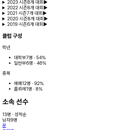
2023
시즌
8
개 대회
▶
2022
시즌
8
개 대회
▶
2021
시즌
7
개 대회
▶
2020
시즌
8
개 대회
▶
2019
시즌
6
개 대회
▶
클럽 구성
학년
대학부
7
명 ·
54
%
일반부
6
명 ·
46
%
종목
에페
12
명 ·
92
%
플뢰레
1
명 ·
8
%
소속 선수
13
명 · 성적순
남자
9
명
문