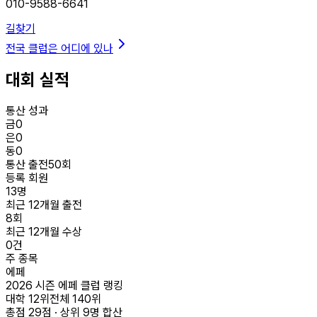
010-9588-6641
길찾기
전국 클럽은 어디에 있나
대회 실적
통산 성과
금
0
은
0
동
0
통산 출전
50
회
등록 회원
13
명
최근 12개월 출전
8
회
최근 12개월 수상
0
건
주 종목
에페
2026 시즌 에페 클럽 랭킹
대학
12
위
전체
140
위
총점
29
점 · 상위
9
명 합산