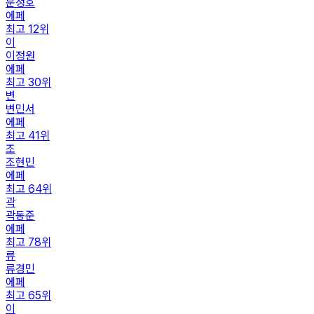
문정호
에페
최고
12
위
이
이정원
에페
최고
30
위
변
변민서
에페
최고
41
위
조
조현민
에페
최고
64
위
곽
곽동준
에페
최고
78
위
류
류경민
에페
최고
65
위
이