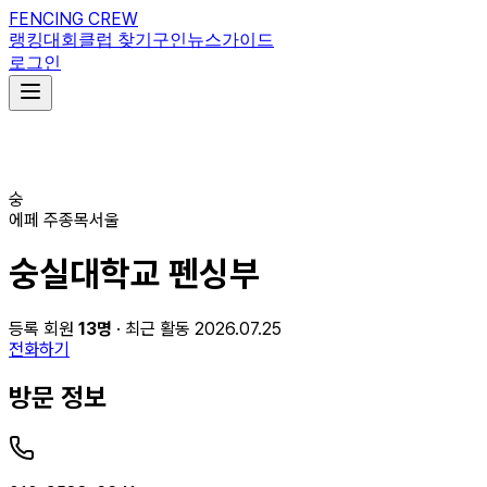
FENCING CREW
랭킹
대회
클럽 찾기
구인
뉴스
가이드
로그인
숭
에페
주종목
서울
숭실대학교 펜싱부
등록 회원
13
명
· 최근 활동 2026.07.25
전화하기
방문 정보