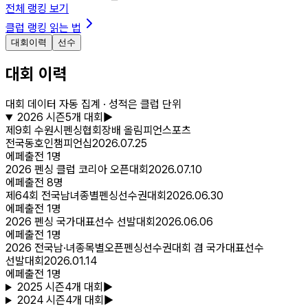
전체 랭킹 보기
클럽 랭킹 읽는 법
대회이력
선수
대회 이력
대회 데이터 자동 집계 · 성적은 클럽 단위
2026
시즌
5
개 대회
▶
제9회 수원시펜싱협회장배 올림피언스포츠
전국동호인챔피언십
2026.07.25
에페
출전
1
명
2026 펜싱 클럽 코리아 오픈대회
2026.07.10
에페
출전
8
명
제64회 전국남녀종별펜싱선수권대회
2026.06.30
에페
출전
1
명
2026 펜싱 국가대표선수 선발대회
2026.06.06
에페
출전
1
명
2026 전국남·녀종목별오픈펜싱선수권대회 겸 국가대표선수
선발대회
2026.01.14
에페
출전
1
명
2025
시즌
4
개 대회
▶
2024
시즌
4
개 대회
▶