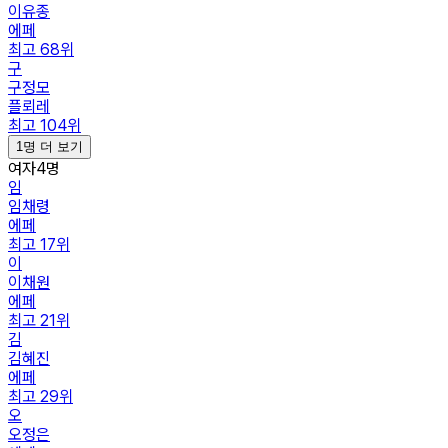
이유종
에페
최고
68
위
구
구정모
플뢰레
최고
104
위
1명 더 보기
여자
4
명
임
임채령
에페
최고
17
위
이
이채원
에페
최고
21
위
김
김혜진
에페
최고
29
위
오
오정은