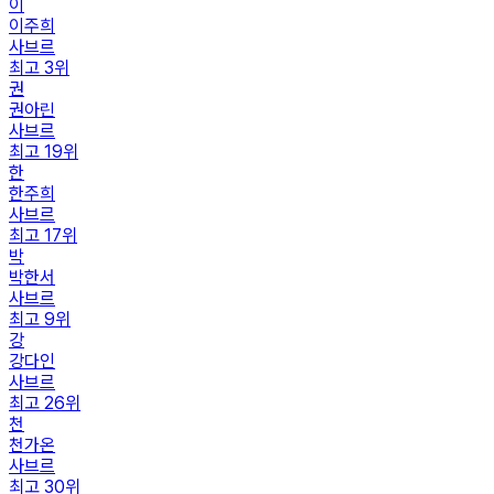
이
이주희
사브르
최고
3
위
권
권아린
사브르
최고
19
위
한
한주희
사브르
최고
17
위
박
박한서
사브르
최고
9
위
강
강다인
사브르
최고
26
위
천
천가온
사브르
최고
30
위