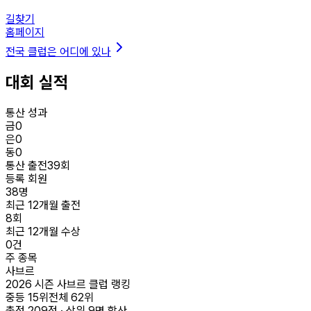
길찾기
홈페이지
전국 클럽은 어디에 있나
대회 실적
통산 성과
금
0
은
0
동
0
통산 출전
39
회
등록 회원
38
명
최근 12개월 출전
8
회
최근 12개월 수상
0
건
주 종목
사브르
2026 시즌 사브르 클럽 랭킹
중등
15
위
전체
62
위
총점
209
점 · 상위
9
명 합산