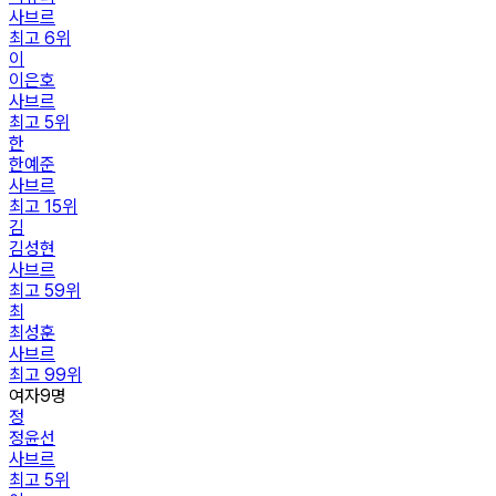
사브르
최고
6
위
이
이은호
사브르
최고
5
위
한
한예준
사브르
최고
15
위
김
김성현
사브르
최고
59
위
최
최성훈
사브르
최고
99
위
여자
9
명
정
정윤선
사브르
최고
5
위