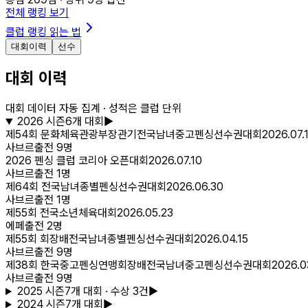
전체 랭킹 보기
클럽 랭킹 읽는 법
대회이력
선수
대회 이력
대회 데이터 자동 집계 · 성적은 클럽 단위
2026
시즌
6
개 대회
▶
제54회 문화체육관광부장관기전국남녀중고펜싱선수권대회
2026.07.
사브르
출전
9
명
2026 펜싱 클럽 코리아 오픈대회
2026.07.10
사브르
출전
1
명
제64회 전국남녀종별펜싱선수권대회
2026.06.30
사브르
출전
1
명
제55회 전국소년체육대회
2026.05.23
에페
출전
2
명
제55회 회장배전국남녀종별펜싱선수권대회
2026.04.15
사브르
출전
9
명
제38회 한국중고펜싱연맹회장배전국남녀중고펜싱선수권대회
2026.0
사브르
출전
9
명
2025
시즌
7
개 대회
· 수상 3건
▶
2024
시즌
7
개 대회
▶