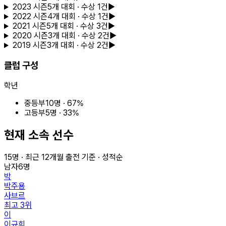
2023
시즌
5
개 대회
· 수상 1건
▶
2022
시즌
4
개 대회
· 수상 1건
▶
2021
시즌
5
개 대회
· 수상 3건
▶
2020
시즌
3
개 대회
· 수상 2건
▶
2019
시즌
3
개 대회
· 수상 2건
▶
클럽 구성
학년
중등부
10
명 ·
67
%
고등부
5
명 ·
33
%
현재 소속 선수
15
명 · 최근
12
개월 출전 기준 · 성적순
남자
6
명
박
박주용
사브르
최고
3
위
이
이규희