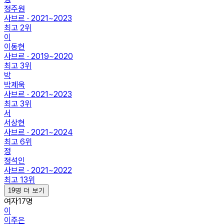
정주원
사브르 · 2021~2023
최고
2
위
이
이동현
사브르 · 2019~2020
최고
3
위
박
박제욱
사브르 · 2021~2023
최고
3
위
서
서상현
사브르 · 2021~2024
최고
6
위
정
정석인
사브르 · 2021~2022
최고
13
위
19명 더 보기
여자
17
명
이
이주은