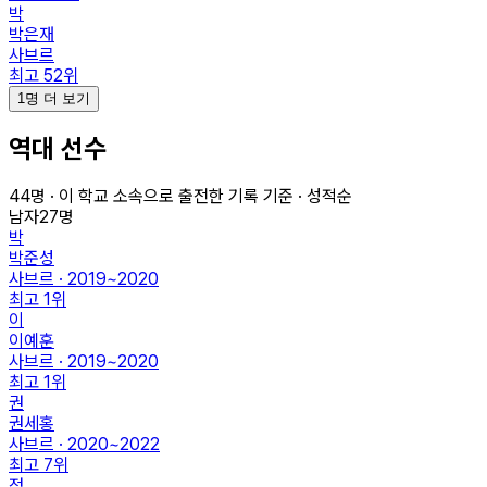
박
박은재
사브르
최고
52
위
1명 더 보기
역대 선수
44
명 · 이 학교 소속으로 출전한 기록 기준 · 성적순
남자
27
명
박
박준성
사브르 · 2019~2020
최고
1
위
이
이예훈
사브르 · 2019~2020
최고
1
위
권
권세홍
사브르 · 2020~2022
최고
7
위
정