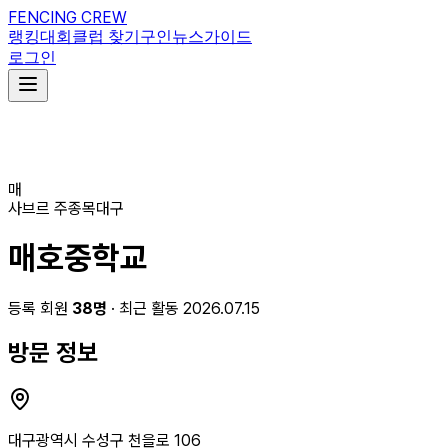
FENCING CREW
랭킹
대회
클럽 찾기
구인
뉴스
가이드
로그인
매
사브르
주종목
대구
매호중학교
등록 회원
38
명
· 최근 활동 2026.07.15
방문 정보
대구광역시 수성구 천을로 106