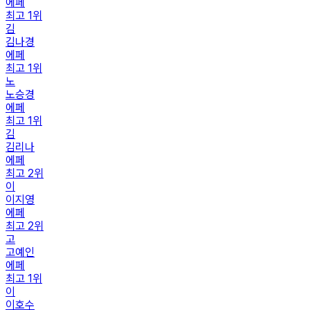
에페
최고
1
위
김
김나경
에페
최고
1
위
노
노승경
에페
최고
1
위
김
김리나
에페
최고
2
위
이
이지영
에페
최고
2
위
고
고예인
에페
최고
1
위
이
이호수