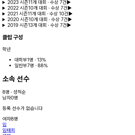
2023
시즌
11
개 대회
· 수상 7건
▶
2022
시즌
10
개 대회
· 수상 7건
▶
2021
시즌
11
개 대회
· 수상 10건
▶
2020
시즌
10
개 대회
· 수상 7건
▶
2019
시즌
13
개 대회
· 수상 7건
▶
클럽 구성
학년
대학부
1
명 ·
13
%
일반부
7
명 ·
88
%
소속 선수
8
명 · 성적순
남자
0
명
등록 선수가 없습니다
여자
8
명
임
임태희