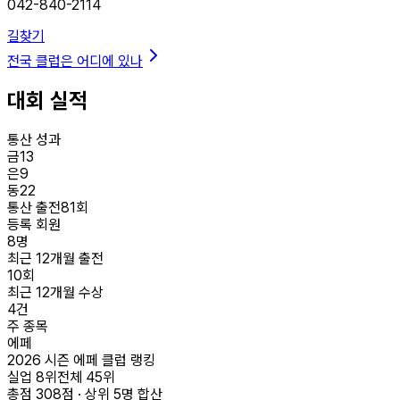
042-840-2114
길찾기
전국 클럽은 어디에 있나
대회 실적
통산 성과
금
13
은
9
동
22
통산 출전
81
회
등록 회원
8
명
최근 12개월 출전
10
회
최근 12개월 수상
4
건
주 종목
에페
2026 시즌 에페 클럽 랭킹
실업
8
위
전체
45
위
총점
308
점 · 상위
5
명 합산