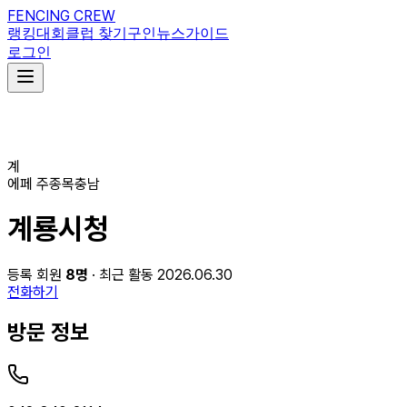
FENCING CREW
랭킹
대회
클럽 찾기
구인
뉴스
가이드
로그인
계
에페
주종목
충남
계룡시청
등록 회원
8
명
· 최근 활동 2026.06.30
전화하기
방문 정보