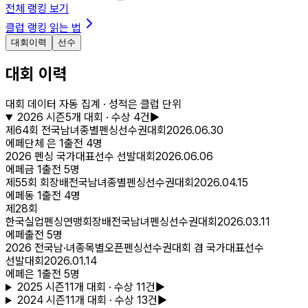
전체 랭킹 보기
클럽 랭킹 읽는 법
대회이력
선수
대회 이력
대회 데이터 자동 집계 · 성적은 클럽 단위
2026
시즌
5
개 대회
· 수상 4건
▶
제64회 전국남녀종별펜싱선수권대회
2026.06.30
에페
단체 은
1
출전
4
명
2026 펜싱 국가대표선수 선발대회
2026.06.06
에페
금
1
출전
5
명
제55회 회장배전국남녀종별펜싱선수권대회
2026.04.15
에페
동
1
출전
4
명
제28회
한국실업펜싱연맹회장배전국남녀펜싱선수권대회
2026.03.11
에페
출전
5
명
2026 전국남·녀종목별오픈펜싱선수권대회 겸 국가대표선수
선발대회
2026.01.14
에페
은
1
출전
5
명
2025
시즌
11
개 대회
· 수상 11건
▶
2024
시즌
11
개 대회
· 수상 13건
▶