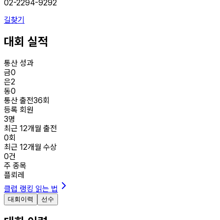
02-2294-9292
길찾기
대회 실적
통산 성과
금
0
은
2
동
0
통산 출전
36
회
등록 회원
3
명
최근 12개월 출전
0
회
최근 12개월 수상
0
건
주 종목
플뢰레
클럽 랭킹 읽는 법
대회이력
선수