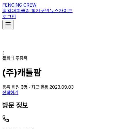
FENCING CREW
랭킹
대회
클럽 찾기
구인
뉴스
가이드
로그인
(
플뢰레
주종목
(주)캐틀팜
등록 회원
3
명
· 최근 활동 2023.09.03
전화하기
방문 정보