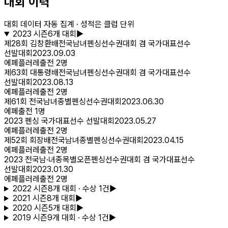
대회 이력
대회 데이터 자동 집계 · 성적은 클럽 단위
2023
시즌
6
개 대회
▶
제28회 김창환배전국남녀펜싱선수권대회 겸 국가대표선수
선발대회
2023.09.03
에페
플러레
출전
2
명
제63회 대통령배전국남녀펜싱선수권대회 겸 국가대표선수
선발대회
2023.08.13
에페
플러레
출전
2
명
제61회 전국남녀종별펜싱선수권대회
2023.06.30
에페
출전
1
명
2023 펜싱 국가대표선수 선발대회
2023.05.27
에페
플러레
출전
2
명
제52회 회장배전국남녀종별펜싱선수권대회
2023.04.15
에페
플러레
출전
2
명
2023 전국남·녀종목별오픈펜싱선수권대회 겸 국가대표선수
선발대회
2023.01.30
에페
플러레
출전
2
명
2022
시즌
8
개 대회
· 수상 1건
▶
2021
시즌
8
개 대회
▶
2020
시즌
5
개 대회
▶
2019
시즌
9
개 대회
· 수상 1건
▶