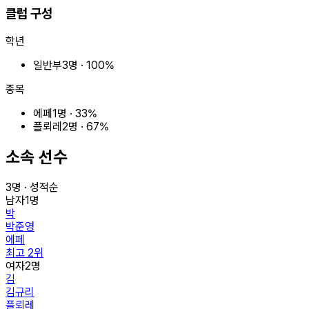
클럽 구성
학년
일반부
3
명 ·
100
%
종목
에페
1
명 ·
33
%
플뢰레
2
명 ·
67
%
소속 선수
3
명 · 성적순
남자
1
명
박
박준영
에페
최고
2
위
여자
2
명
김
김규리
플뢰레