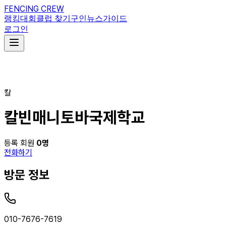
FENCING CREW
랭킹
대회
클럽 찾기
구인
뉴스
가이드
로그인
칼
칼빈매니토바국제학교
등록 회원
0
명
전화하기
방문 정보
010-7676-7619