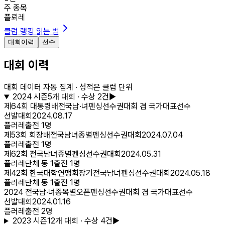
주 종목
플뢰레
클럽 랭킹 읽는 법
대회이력
선수
대회 이력
대회 데이터 자동 집계 · 성적은 클럽 단위
2024
시즌
5
개 대회
· 수상 2건
▶
제64회 대통령배전국남·녀펜싱선수권대회 겸 국가대표선수
선발대회
2024.08.17
플러레
출전
1
명
제53회 회장배전국남녀종별펜싱선수권대회
2024.07.04
플러레
출전
1
명
제62회 전국남녀종별펜싱선수권대회
2024.05.31
플러레
단체 동
1
출전
1
명
제42회 한국대학연맹회장기전국남녀펜싱선수권대회
2024.05.18
플러레
단체 동
1
출전
1
명
2024 전국남·녀종목별오픈펜싱선수권대회 겸 국가대표선수
선발대회
2024.01.16
플러레
출전
2
명
2023
시즌
12
개 대회
· 수상 4건
▶