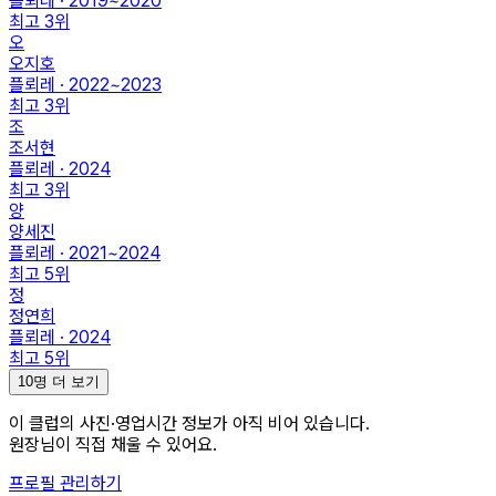
플뢰레 · 2019~2020
최고
3
위
오
오지호
플뢰레 · 2022~2023
최고
3
위
조
조서현
플뢰레 · 2024
최고
3
위
양
양세진
플뢰레 · 2021~2024
최고
5
위
정
정연희
플뢰레 · 2024
최고
5
위
10명 더 보기
이 클럽의
사진·영업시간
정보가 아직 비어 있습니다.
원장님이 직접 채울 수 있어요.
프로필 관리하기