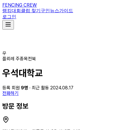
FENCING CREW
랭킹
대회
클럽 찾기
구인
뉴스
가이드
로그인
우
플뢰레
주종목
전북
우석대학교
등록 회원
9
명
· 최근 활동 2024.08.17
전화하기
방문 정보