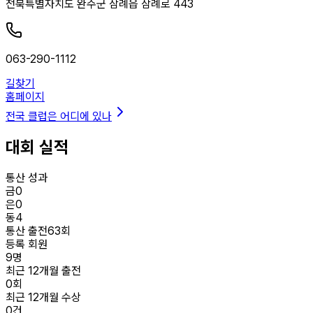
전북특별자치도 완주군 삼례읍 삼례로 443
063-290-1112
길찾기
홈페이지
전국 클럽은 어디에 있나
대회 실적
통산 성과
금
0
은
0
동
4
통산 출전
63
회
등록 회원
9
명
최근 12개월 출전
0
회
최근 12개월 수상
0
건