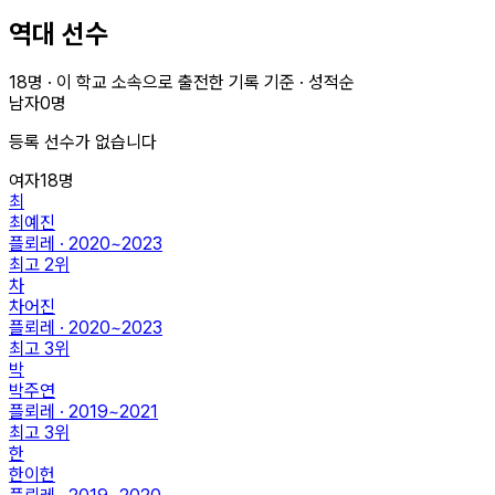
역대 선수
18
명 · 이 학교 소속으로 출전한 기록 기준 · 성적순
남자
0
명
등록 선수가 없습니다
여자
18
명
최
최예진
플뢰레 · 2020~2023
최고
2
위
차
차어진
플뢰레 · 2020~2023
최고
3
위
박
박주연
플뢰레 · 2019~2021
최고
3
위
한
한이헌