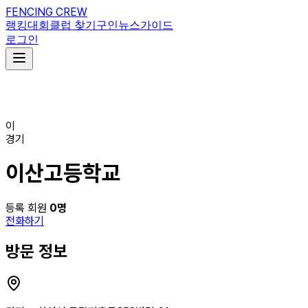
FENCING CREW
랭킹
대회
클럽 찾기
구인
뉴스
가이드
로그인
이
경기
이산고등학교
등록 회원
0
명
전화하기
방문 정보