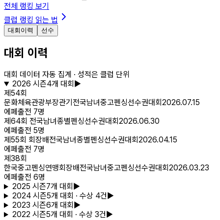
전체 랭킹 보기
클럽 랭킹 읽는 법
대회이력
선수
대회 이력
대회 데이터 자동 집계 · 성적은 클럽 단위
2026
시즌
4
개 대회
▶
제54회
문화체육관광부장관기전국남녀중고펜싱선수권대회
2026.07.15
에페
출전
7
명
제64회 전국남녀종별펜싱선수권대회
2026.06.30
에페
출전
5
명
제55회 회장배전국남녀종별펜싱선수권대회
2026.04.15
에페
출전
7
명
제38회
한국중고펜싱연맹회장배전국남녀중고펜싱선수권대회
2026.03.23
에페
출전
6
명
2025
시즌
7
개 대회
▶
2024
시즌
5
개 대회
· 수상 4건
▶
2023
시즌
6
개 대회
▶
2022
시즌
5
개 대회
· 수상 3건
▶