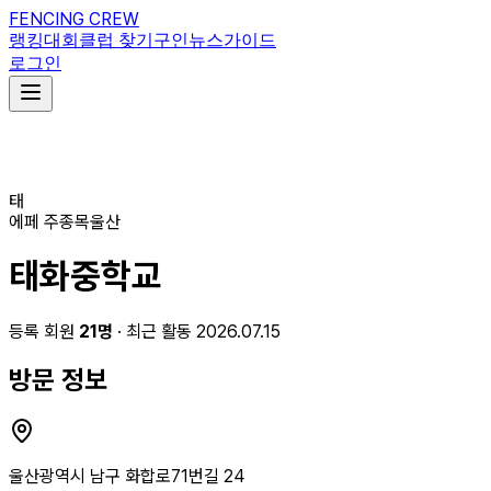
FENCING CREW
랭킹
대회
클럽 찾기
구인
뉴스
가이드
로그인
태
에페
주종목
울산
태화중학교
등록 회원
21
명
· 최근 활동 2026.07.15
방문 정보
울산광역시 남구 화합로71번길 24