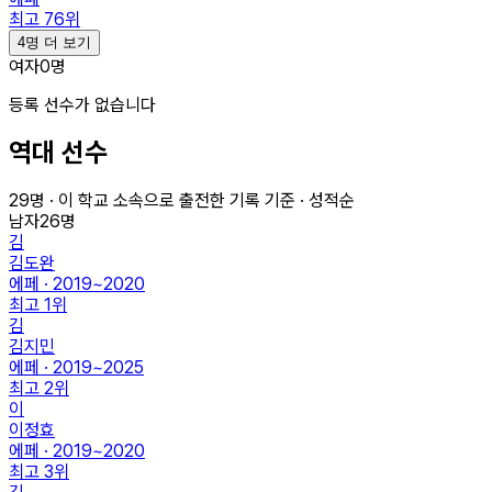
최고
76
위
4명 더 보기
여자
0
명
등록 선수가 없습니다
역대 선수
29
명 · 이 학교 소속으로 출전한 기록 기준 · 성적순
남자
26
명
김
김도완
에페 · 2019~2020
최고
1
위
김
김지민
에페 · 2019~2025
최고
2
위
이
이정효
에페 · 2019~2020
최고
3
위