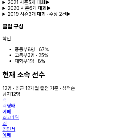
2021
시즌
5
개 대회
▶
2020
시즌
6
개 대회
▶
2019
시즌
3
개 대회
· 수상 2건
▶
클럽 구성
학년
중등부
8
명 ·
67
%
고등부
3
명 ·
25
%
대학부
1
명 ·
8
%
현재 소속 선수
12
명 · 최근
12
개월 출전 기준 · 성적순
남자
12
명
곽
곽영태
에페
최고
1
위
최
최민서
에페