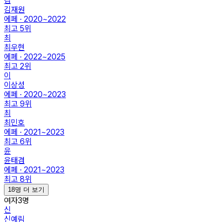
김
김재원
에페 · 2020~2022
최고
5
위
최
최우현
에페 · 2022~2025
최고
2
위
이
이상성
에페 · 2020~2023
최고
9
위
최
최민호
에페 · 2021~2023
최고
6
위
윤
윤태겸
에페 · 2021~2023
최고
8
위
18명 더 보기
여자
3
명
신
신예림