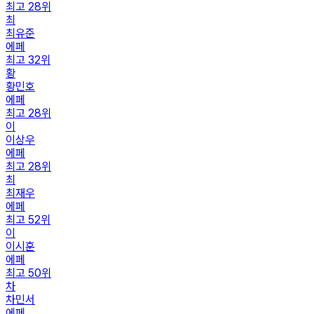
최고
28
위
최
최유준
에페
최고
32
위
황
황민호
에페
최고
28
위
이
이상우
에페
최고
28
위
최
최재우
에페
최고
52
위
이
이시훈
에페
최고
50
위
차
차민서
에페