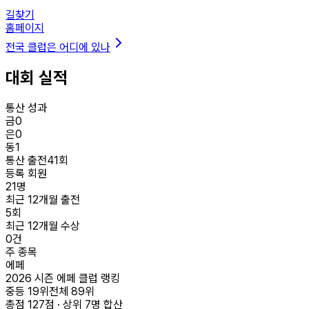
길찾기
홈페이지
전국 클럽은 어디에 있나
대회 실적
통산 성과
금
0
은
0
동
1
통산 출전
41
회
등록 회원
21
명
최근 12개월 출전
5
회
최근 12개월 수상
0
건
주 종목
에페
2026 시즌 에페 클럽 랭킹
중등
19
위
전체
89
위
총점
127
점 · 상위
7
명 합산