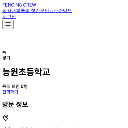
FENCING CREW
랭킹
대회
클럽 찾기
구인
뉴스
가이드
로그인
능
경기
능원초등학교
등록 회원
0
명
전화하기
방문 정보