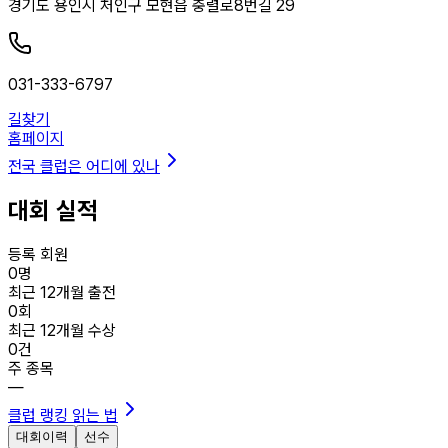
경기도 용인시 처인구 모현읍 충렬로8번길 29
031-333-6797
길찾기
홈페이지
전국 클럽은 어디에 있나
대회 실적
등록 회원
0
명
최근 12개월 출전
0
회
최근 12개월 수상
0
건
주 종목
—
클럽 랭킹 읽는 법
대회이력
선수