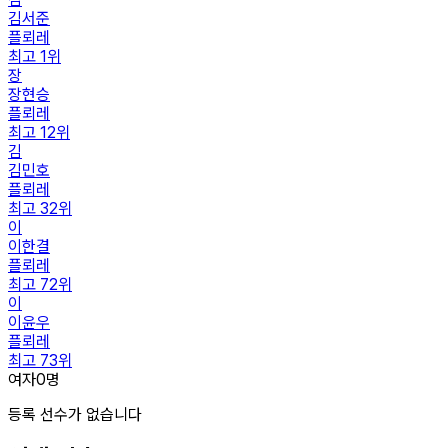
김서준
플뢰레
최고
1
위
장
장현승
플뢰레
최고
12
위
김
김민호
플뢰레
최고
32
위
이
이한결
플뢰레
최고
72
위
이
이윤우
플뢰레
최고
73
위
여자
0
명
등록 선수가 없습니다