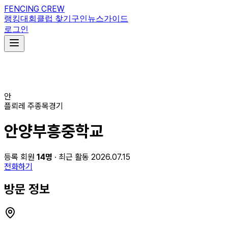
FENCING CREW
랭킹
대회
클럽 찾기
구인
뉴스
가이드
로그인
안
플뢰레
주종목
경기
안양부흥중학교
등록 회원
14
명
· 최근 활동 2026.07.15
전화하기
방문 정보