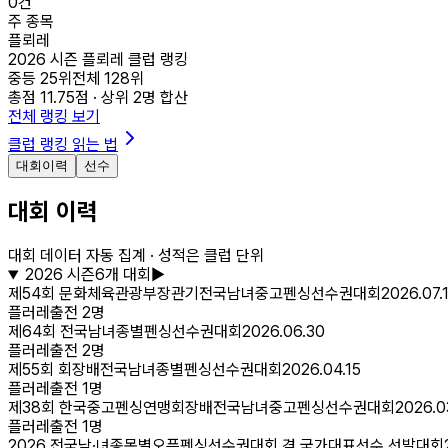
0
건
주 종목
플뢰레
2026 시즌 플뢰레 클럽 랭킹
중등
25
위
전체
128
위
총점
11.75
점 · 상위
2
명 합산
전체 랭킹 보기
클럽 랭킹 읽는 법
대회이력
선수
대회 이력
대회 데이터 자동 집계 · 성적은 클럽 단위
2026
시즌
6
개 대회
▶
제54회 문화체육관광부장관기전국남녀중고펜싱선수권대회
2026.07.
플러레
출전
2
명
제64회 전국남녀종별펜싱선수권대회
2026.06.30
플러레
출전
2
명
제55회 회장배전국남녀종별펜싱선수권대회
2026.04.15
플러레
출전
1
명
제38회 한국중고펜싱연맹회장배전국남녀중고펜싱선수권대회
2026.0
플러레
출전
1
명
2026 전국남·녀종목별오픈펜싱선수권대회 겸 국가대표선수 선발대회