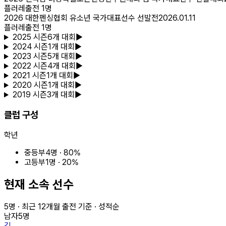
플러레
출전
1
명
2026 대한펜싱협회 유소년 국가대표선수 선발전
2026.01.11
플러레
출전
1
명
2025
시즌
6
개 대회
▶
2024
시즌
1
개 대회
▶
2023
시즌
5
개 대회
▶
2022
시즌
4
개 대회
▶
2021
시즌
1
개 대회
▶
2020
시즌
1
개 대회
▶
2019
시즌
3
개 대회
▶
클럽 구성
학년
중등부
4
명 ·
80
%
고등부
1
명 ·
20
%
현재 소속 선수
5
명 · 최근
12
개월 출전 기준 · 성적순
남자
5
명
김