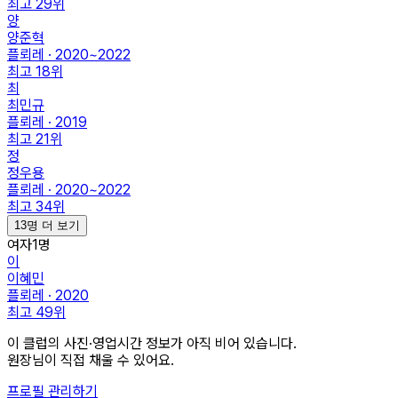
최고
29
위
양
양준혁
플뢰레 · 2020~2022
최고
18
위
최
최민규
플뢰레 · 2019
최고
21
위
정
정우용
플뢰레 · 2020~2022
최고
34
위
13명 더 보기
여자
1
명
이
이혜민
플뢰레 · 2020
최고
49
위
이 클럽의
사진·영업시간
정보가 아직 비어 있습니다.
원장님이 직접 채울 수 있어요.
프로필 관리하기