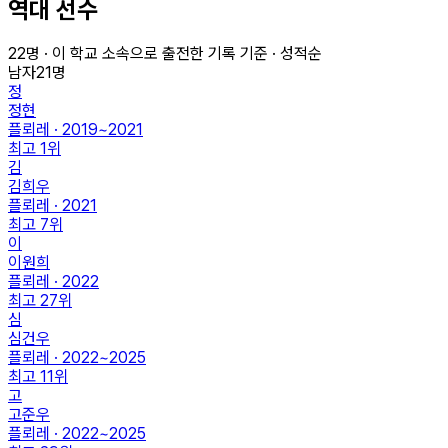
역대 선수
22
명 · 이 학교 소속으로 출전한 기록 기준 · 성적순
남자
21
명
정
정현
플뢰레 · 2019~2021
최고
1
위
김
김희우
플뢰레 · 2021
최고
7
위
이
이원희
플뢰레 · 2022
최고
27
위
심
심건우
플뢰레 · 2022~2025
최고
11
위
고
고준우
플뢰레 · 2022~2025