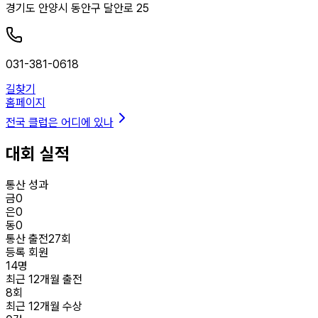
경기도 안양시 동안구 달안로 25
031-381-0618
길찾기
홈페이지
전국 클럽은 어디에 있나
대회 실적
통산 성과
금
0
은
0
동
0
통산 출전
27
회
등록 회원
14
명
최근 12개월 출전
8
회
최근 12개월 수상