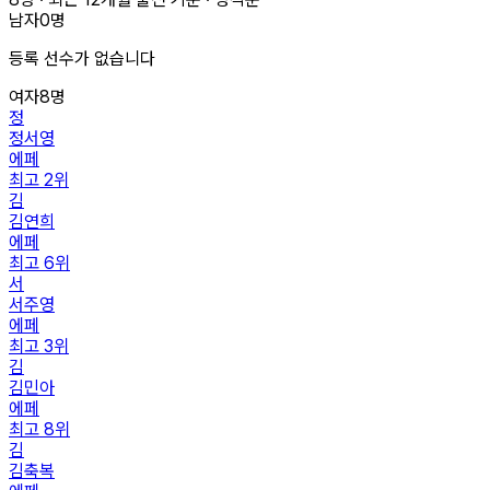
남자
0
명
등록 선수가 없습니다
여자
8
명
정
정서영
에페
최고
2
위
김
김연희
에페
최고
6
위
서
서주영
에페
최고
3
위
김
김민아
에페
최고
8
위
김
김축복