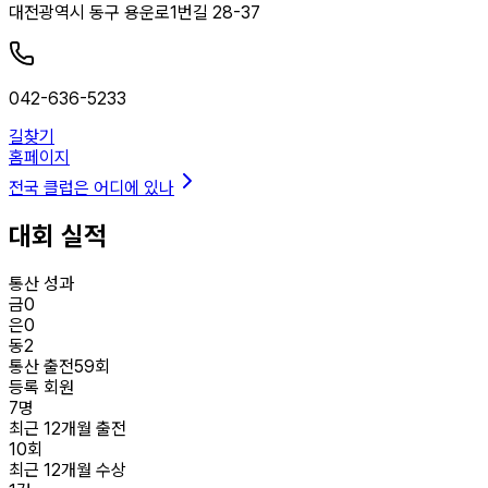
대전광역시 동구 용운로1번길 28-37
042-636-5233
길찾기
홈페이지
전국 클럽은 어디에 있나
대회 실적
통산 성과
금
0
은
0
동
2
통산 출전
59
회
등록 회원
7
명
최근 12개월 출전
10
회
최근 12개월 수상