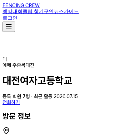
FENCING CREW
랭킹
대회
클럽 찾기
구인
뉴스
가이드
로그인
대
에페
주종목
대전
대전여자고등학교
등록 회원
7
명
· 최근 활동 2026.07.15
전화하기
방문 정보