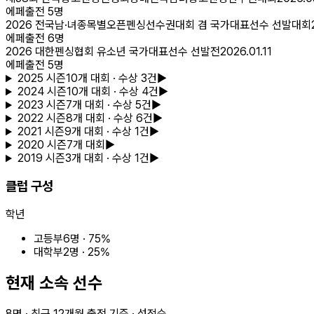
에페
출전
5
명
2026 전국남·녀종목별오픈펜싱선수권대회 겸 국가대표선수 선발대회
에페
출전
6
명
2026 대한펜싱협회 유소년 국가대표선수 선발전
2026.01.11
에페
출전
5
명
2025
시즌
10
개 대회
· 수상 3건
▶
2024
시즌
10
개 대회
· 수상 4건
▶
2023
시즌
7
개 대회
· 수상 5건
▶
2022
시즌
8
개 대회
· 수상 6건
▶
2021
시즌
9
개 대회
· 수상 1건
▶
2020
시즌
7
개 대회
▶
2019
시즌
3
개 대회
· 수상 1건
▶
클럽 구성
학년
고등부
6
명 ·
75
%
대학부
2
명 ·
25
%
현재 소속 선수
8
명 · 최근
12
개월 출전 기준 · 성적순