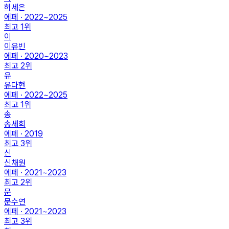
허세은
에페 · 2022~2025
최고
1
위
이
이유빈
에페 · 2020~2023
최고
2
위
유
유다현
에페 · 2022~2025
최고
1
위
송
송세희
에페 · 2019
최고
3
위
신
신채원
에페 · 2021~2023
최고
2
위
문
문수연
에페 · 2021~2023
최고
3
위