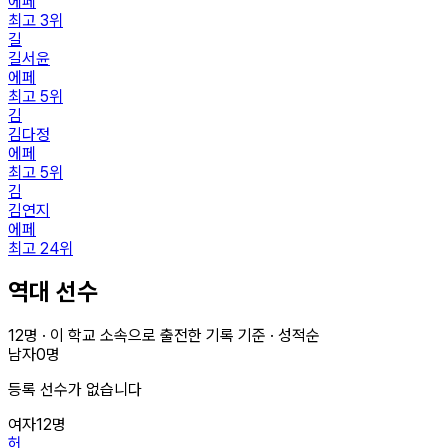
에페
최고
3
위
길
길서윤
에페
최고
5
위
김
김다정
에페
최고
5
위
김
김연지
에페
최고
24
위
역대 선수
12
명 · 이 학교 소속으로 출전한 기록 기준 · 성적순
남자
0
명
등록 선수가 없습니다
여자
12
명
허