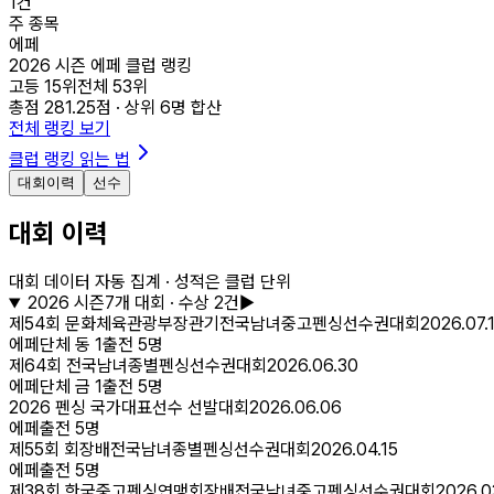
1
건
주 종목
에페
2026 시즌 에페 클럽 랭킹
고등
15
위
전체
53
위
총점
281.25
점 · 상위
6
명 합산
전체 랭킹 보기
클럽 랭킹 읽는 법
대회이력
선수
대회 이력
대회 데이터 자동 집계 · 성적은 클럽 단위
2026
시즌
7
개 대회
· 수상 2건
▶
제54회 문화체육관광부장관기전국남녀중고펜싱선수권대회
2026.07.
에페
단체 동
1
출전
5
명
제64회 전국남녀종별펜싱선수권대회
2026.06.30
에페
단체 금
1
출전
5
명
2026 펜싱 국가대표선수 선발대회
2026.06.06
에페
출전
5
명
제55회 회장배전국남녀종별펜싱선수권대회
2026.04.15
에페
출전
5
명
제38회 한국중고펜싱연맹회장배전국남녀중고펜싱선수권대회
2026.0